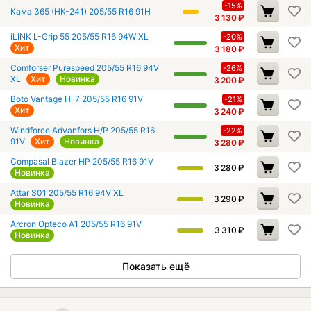
-15%
Кама 365 (НК-241) 205/55 R16 91H
3 130
₽
iLINK L-Grip 55 205/55 R16 94W XL
-20%
Хит
3 180
₽
Comforser Purespeed 205/55 R16 94V
-26%
XL
Хит
Новинка
3 200
₽
Boto Vantage H-7 205/55 R16 91V
-21%
Хит
3 240
₽
Windforce Advanfors H/P 205/55 R16
-22%
91V
Хит
Новинка
3 280
₽
Compasal Blazer HP 205/55 R16 91V
3 280
₽
Новинка
Attar S01 205/55 R16 94V XL
3 290
₽
Новинка
Arcron Opteco A1 205/55 R16 91V
3 310
₽
Новинка
Показать ещё