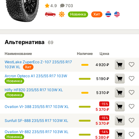
4.9
703
Новинка
Хит
Альтернатива
69
Наименование
Наличие
Цена
WestLake ZuperEco Z-107 235/55 R17
4 920
₽
103W XL
Хит
Arcron Opteco A1 235/55 R17 103W
5 190
₽
Новинка
Hifly HF820 235/55 R17 103W XL
5 310
₽
Новинка
-15%
Ovation VI-388 235/55 R17 103W XL
5 370
₽
-15%
Sunfull SF-888 235/55 R17 103W XL
5 370
₽
Ovation VI-882 235/55 R17 103W XL
-14%
Новинка
5 380
₽