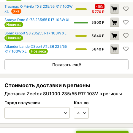
Tracmax X-Privilo TX3 235/55 R17 103W
-16%
XL
Хит
5 770
₽
Satoya Doro S-78 235/55 R17 103W XL
5 800
₽
Новинка
Sonix Xsport S8 235/55 R17 103W XL
5 840
₽
Новинка
Atlander LanderXSport ATL36 235/55
5 840
₽
R17 103W XL
Новинка
Показать ещё
Стоимость доставки в регионы
Доставка Zeetex SU1000 235/55 R17 103V в регионы
Город получения
Кол-во