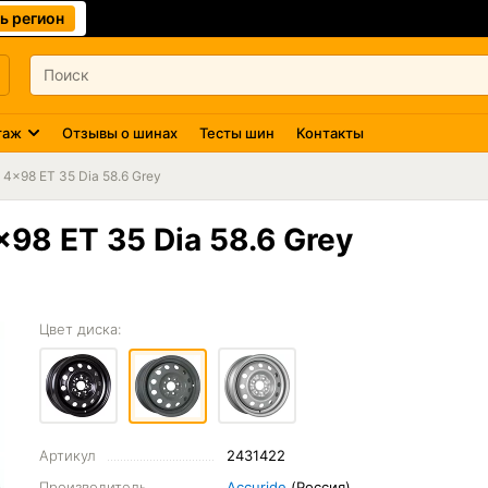
ь регион
таж
Отзывы о шинах
Тесты шин
Контакты
 4x98 ET 35 Dia 58.6 Grey
x98 ET 35 Dia 58.6 Grey
Цвет диска:
Артикул
2431422
Производитель
Accuride
(Россия)