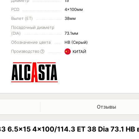
Диаметр
15"
PCD
4x100мм
Вылет (ET)
38мм
Посадочный диаметр
(DIA)
73.1мм
Обозначение цвета
HB (Серый)
Производство
КИТАЙ
Отзывы
 6.5x15 4x100/114.3 ET 38 Dia 73.1 HB 