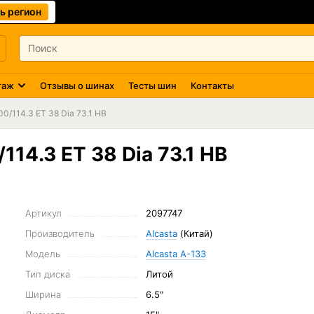
ь регион
таж
Отзывы о шинах
Тесты шин
Контакты
00/114.3 ET 38 Dia 73.1 HB
114.3 ET 38 Dia 73.1 HB
Артикул
2097747
Производитель
Alcasta
(Китай)
Модель
Alcasta A-133
Тип диска
Литой
Ширина
6.5"