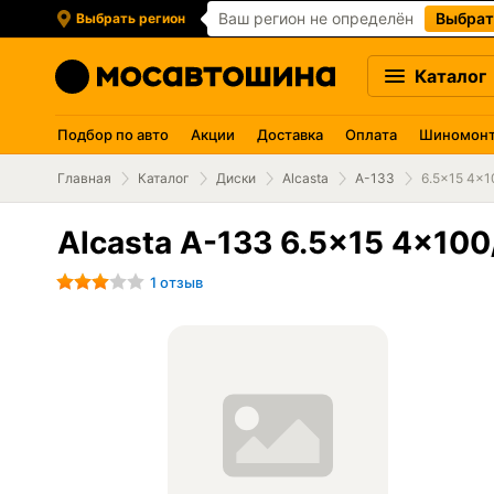
Ваш регион не определён
Выбрат
Выбрать регион
Каталог
Подбор по авто
Акции
Доставка
Оплата
Шиномон
Главная
Каталог
Диски
Alcasta
A-133
6.5x15 4x1
Alcasta A-133 6.5x15 4x100/
1 отзыв