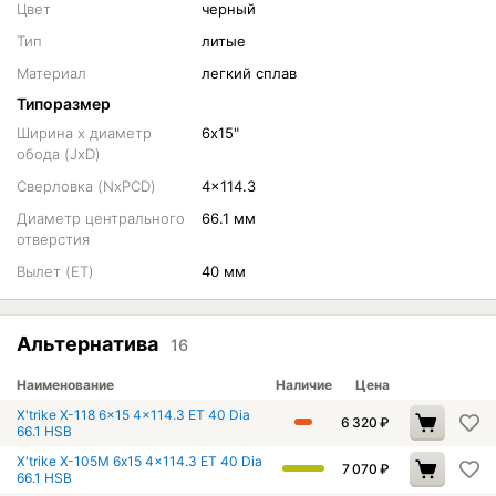
Цвет
черный
Тип
литые
Материал
легкий сплав
Типоразмер
Ширина х диаметр
6х15"
обода (JxD)
Сверловка (NxPCD)
4x114.3
Диаметр центрального
66.1 мм
отверстия
Вылет (ET)
40 мм
Альтернатива
16
Наименование
Наличие
Цена
X'trike X-118 6x15 4x114.3 ET 40 Dia
6 320
₽
66.1 HSB
X'trike X-105М 6x15 4x114.3 ET 40 Dia
7 070
₽
66.1 HSB