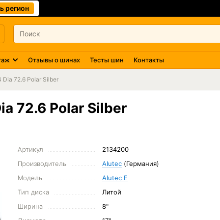
ь регион
таж
Отзывы о шинах
Тесты шин
Контакты
Dia 72.6 Polar Silber
a 72.6 Polar Silber
Артикул
2134200
Производитель
Alutec
(Германия)
Модель
Alutec E
Тип диска
Литой
Ширина
8"