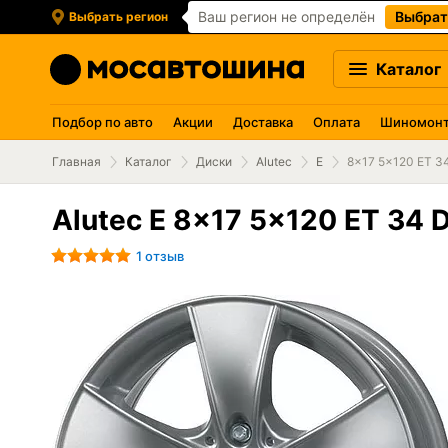
Ваш регион не определён
Выбрат
Выбрать регион
Каталог
Подбор по авто
Акции
Доставка
Оплата
Шиномон
Главная
Каталог
Диски
Alutec
E
8x17 5x120 ET 34 
Alutec E 8x17 5x120 ET 34 Di
1 отзыв