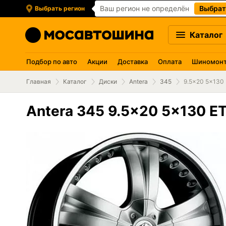
Ваш регион не определён
Выбрат
Выбрать регион
Каталог
Подбор по авто
Акции
Доставка
Оплата
Шиномон
Главная
Каталог
Диски
Antera
345
9.5x20 5x130 E
Antera 345 9.5x20 5x130 ET 5