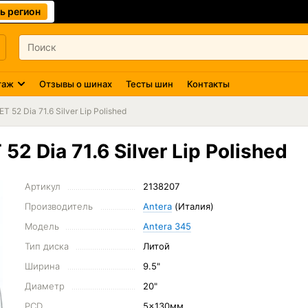
ь регион
таж
Отзывы о шинах
Тесты шин
Контакты
T 52 Dia 71.6 Silver Lip Polished
2 Dia 71.6 Silver Lip Polished
Артикул
2138207
Производитель
Antera
(Италия)
Модель
Antera 345
Тип диска
Литой
Ширина
9.5"
Диаметр
20"
PCD
5x130мм