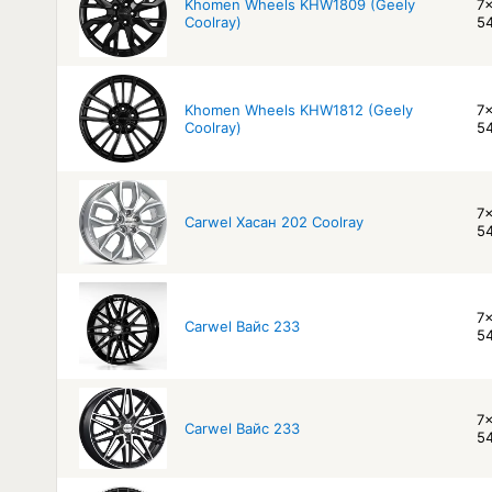
Khomen Wheels KHW1809 (Geely
7x
Coolray)
54
Khomen Wheels KHW1812 (Geely
7x
Coolray)
54
7x
Carwel Хасан 202 Coolray
54
7x
Carwel Вайс 233
54
7x
Carwel Вайс 233
54