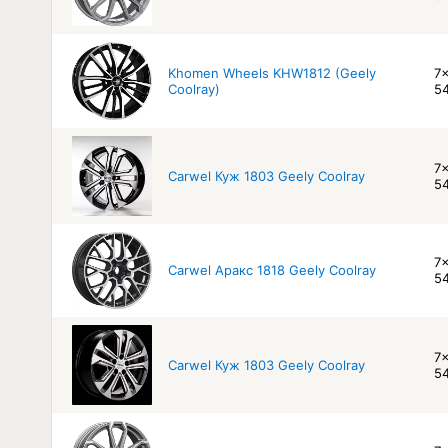
Khomen Wheels KHW1812 (Geely
7x
Coolray)
54
7x
Carwel Куж 1803 Geely Coolray
54
7x
Carwel Аракс 1818 Geely Coolray
54
7x
Carwel Куж 1803 Geely Coolray
54