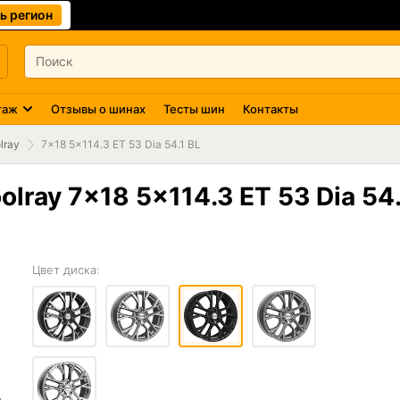
ь регион
таж
Отзывы о шинах
Тесты шин
Контакты
lray
7x18 5x114.3 ET 53 Dia 54.1 BL
lray 7x18 5x114.3 ET 53 Dia 54.
Цвет диска: