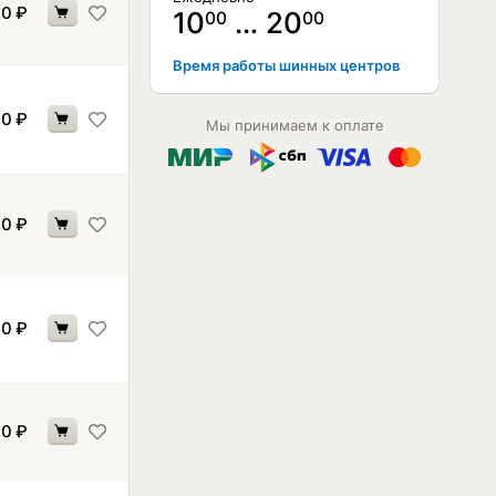
60
₽
10
… 20
00
00
Время работы шинных центров
60
₽
Мы принимаем к оплате
70
₽
60
₽
30
₽