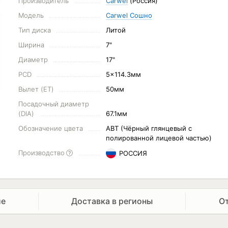
Производитель
Carwel
(Россия)
Модель
Carwel Сошно
Тип диска
Литой
Ширина
7"
Диаметр
17"
PCD
5x114.3мм
Вылет (ET)
50мм
Посадочный диаметр
(DIA)
67.1мм
Обозначение цвета
ABT (Чёрный глянцевый с
полированной лицевой частью)
Производство
РОССИЯ
ие
Доставка в регионы
О