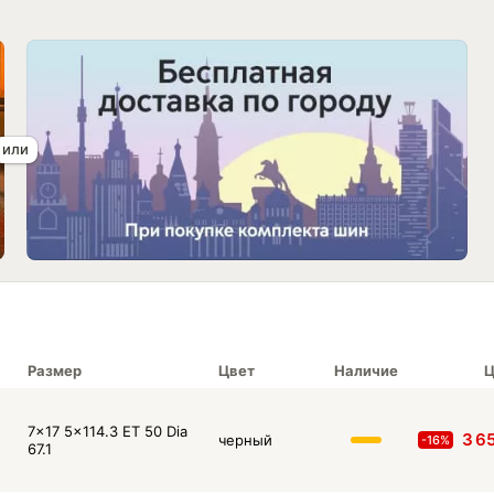
Размер
Цвет
Наличие
Ц
7x17 5x114.3 ET 50 Dia
3 6
черный
-16%
67.1