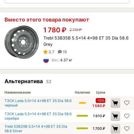
Вместо этого товара покупают
1 780
₽
2 110
₽
Trebl 53B35B 5.5x14 4x98 ET 35 Dia 58.6
Grey
3.7
15
Вес:
4.37 кг
Альтернатива
52
Наименование
Наличие
Цена
ТЗСК Lada 5.5x14 4x98 ET 35 Dia 58.6
-13%
черный
1 580
₽
ТЗСК Lada 5.5x14 4x98 ET 35 Dia 58.6
1 610
₽
серебро
Trebl 53B35B 5.5x14 4x98 ET 35 Dia
1 700
₽
58.6 Silver