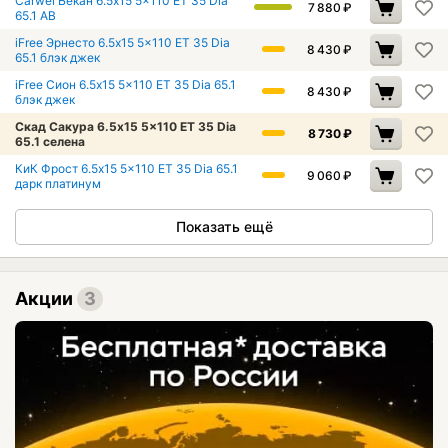
Carwel Бекан 6.5x15 5x110 ET 35 Dia
7 880
₽
65.1 AB
iFree Эрнесто 6.5x15 5x110 ET 35 Dia
8 430
₽
65.1 блэк джек
iFree Сион 6.5x15 5x110 ET 35 Dia 65.1
8 430
₽
блэк джек
Скад Сакура 6.5x15 5x110 ET 35 Dia
8 730
₽
65.1 селена
КиК Фрост 6.5x15 5x110 ET 35 Dia 65.1
9 060
₽
дарк платинум
Показать ещё
Акции
3