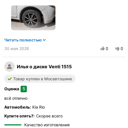
Читать полностью
Автомобиль:
Renault Sandero
30 мая 2026
0
0
Купите опять?:
Скорее всего
Качество изготовления
Качество покраски
Илья
о диске Venti 1515
Прочность дисков
Товар куплен в Мосавтошине
Внешний вид
Цена/качество
5
Оценка
всё отлично
Автомобиль:
Kia Rio
Купите опять?:
Скорее всего
Качество изготовления