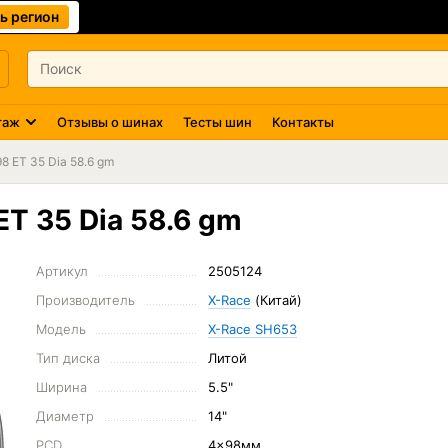
ь регион
таж
Отзывы о шинах
Тесты шин
Контакты
8 ET 35 Dia 58.6 gm
T 35 Dia 58.6 gm
Артикул
2505124
Производитель
X-Race
(Китай)
Модель
X-Race SH653
Тип диска
Литой
Ширина
5.5"
Диаметр
14"
PCD
4x98мм