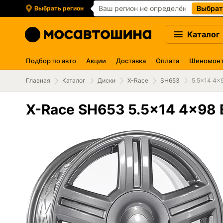
Ваш регион не определён
Выбрат
Выбрать регион
Каталог
Подбор по авто
Акции
Доставка
Оплата
Шиномон
Главная
Каталог
Диски
X-Race
SH653
5.5x14 4x9
X-Race SH653 5.5x14 4x98 E