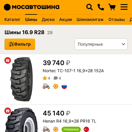
Каталог
Шины
Диски
Акции
Шиномонтаж
Отзывы
Шины 16.9 R28
29
Фильтр
39 740
₽
Nortec TC-107-1 16,9x28 152A
4
4
45 140
₽
Henan R4 16,9x28 PR16 TL
Новинка