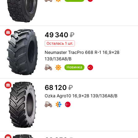
49 340
₽
Осталась 1 шт.
Neumaster TracPro 668 R-1 16,9x28
139/136A8/B
Новинка
68 120
₽
Ozka Agro10 16,9x28 139/136A8/B