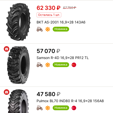
62 330
₽
67 750
₽
Осталась 1 шт.
BKT AS-2001 16,9x28 143A6
Новинка
57 070
₽
Samson R-4D 16,9x28 PR12 TL
Новинка
47 580
₽
Pulmox BL70 IND80 R-4 16,9x28 156A8
Новинка