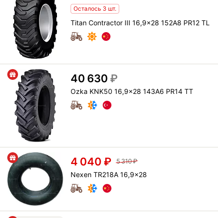
Осталось 3 шт.
Titan Contractor III 16,9x28 152A8 PR12 TL
40 630
₽
Ozka KNK50 16,9x28 143A6 PR14 TT
4 040
₽
5 310
₽
Nexen TR218A 16,9x28