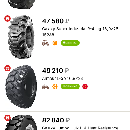
47 580
₽
Galaxy Super Industrial R-4 lug 16,9x28
152A8
Новинка
49 210
₽
Armour L-5b 16,9x28
Новинка
82 840
₽
Galaxy Jumbo Hulk L-4 Heat Resistance