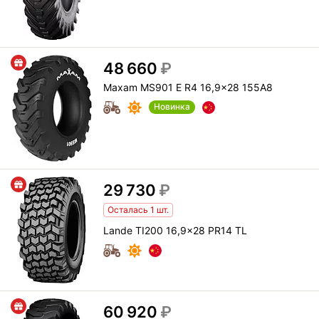
48 660
₽
Maxam MS901 E R4 16,9x28 155A8
Новинка
29 730
₽
Осталась 1 шт.
Lande TI200 16,9x28 PR14 TL
60 920
₽