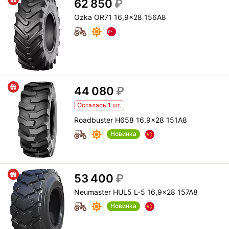
62 850
₽
Ozka OR71 16,9x28 156A8
44 080
₽
Осталась 1 шт.
Roadbuster H658 16,9x28 151A8
Новинка
53 400
₽
Neumaster HUL5 L-5 16,9x28 157A8
Новинка