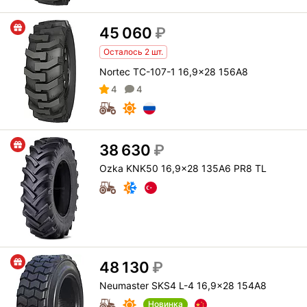
45 060
₽
Осталось 2 шт.
Nortec TC-107-1 16,9x28 156A8
4
4
38 630
₽
Ozka KNK50 16,9x28 135A6 PR8 TL
48 130
₽
Neumaster SKS4 L-4 16,9x28 154A8
Новинка