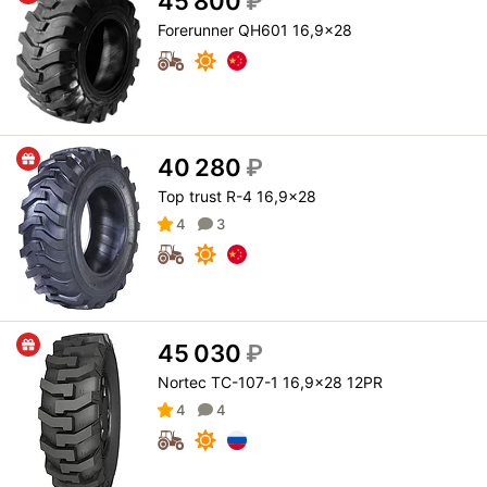
45 800
₽
Forerunner QH601 16,9x28
40 280
₽
Top trust R-4 16,9x28
4
3
45 030
₽
Nortec TC-107-1 16,9x28 12PR
4
4