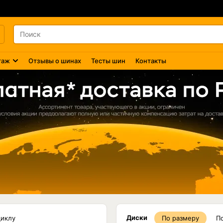
таж
Отзывы о шинах
Тесты шин
Контакты
Диски
циклу
По размеру
П