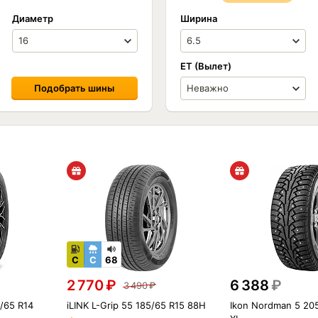
Диаметр
Ширина
ET (Вылет)
Подобрать шины
C
C
68
2 770
₽
6 388
₽
3 490
₽
/65 R14
iLINK L-Grip 55 185/65 R15 88H
Ikon Nordman 5 20