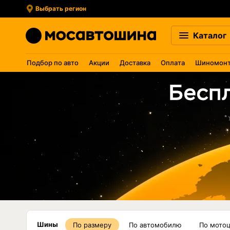
Выбрать регион
Каталог
Подбор по авто
Акции
Доставка
Оплата
Шиномон
Шины
По размеру
По автомобилю
По мото