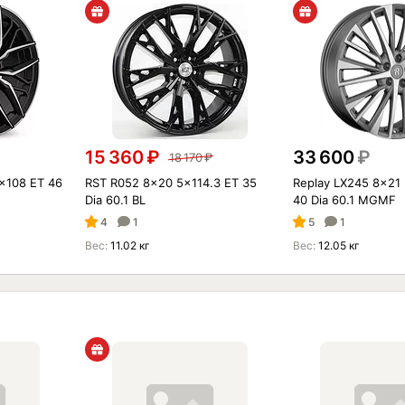
15 360
₽
33 600
₽
18 170
₽
5x108 ET 46
RST R052 8x20 5x114.3 ET 35
Replay LX245 8x21 
Dia 60.1 BL
40 Dia 60.1 MGMF
4
1
5
1
Вес:
11.02 кг
Вес:
12.05 кг