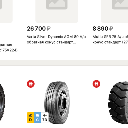
26 700
₽
8 890
₽
Varta Silver Dynamic AGM 80 А/ч
Mutlu SFB 75 А/ч о
обратная конус стандарт
конус стандарт (2
братная
(315x175x190)
x175x224)
D
C
73