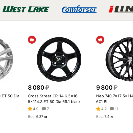
8 080
₽
9 800
₽
 ET 50 Dia
Cross Street CR-14 6.5x16
Neo 740 7x17 5x114
5x114.3 ET 50 Dia 66.1 black
67.1 BL
4.9
7
4.2
11
Вес:
6.27 кг
Вес:
7.4 кг