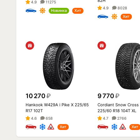
82H
4.9
11275
4.9
8028
Новинка
Хит
Хит
10 270
₽
9 770
₽
Hankook W429A i Pike X 225/65
Cordiant Snow Cross
R17 102T
225/60 R18 104T XL
4.6
658
4.7
2766
Хит
Хит