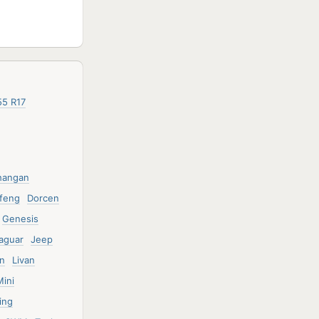
55 R17
hangan
feng
Dorcen
Genesis
aguar
Jeep
ln
Livan
Mini
ing