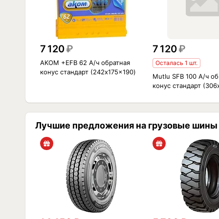
7 120
₽
7 120
₽
AKOM +EFB 62 А/ч обратная
Осталась 1 шт.
конус стандарт (242x175x190)
Mutlu SFB 100 А/ч о
конус стандарт (306
Лучшие предложения на грузовые шины