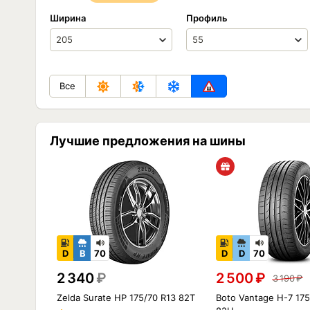
Ширина
Профиль
Все
Лучшие предложения на шины
D
B
70
D
D
70
2 340
₽
2 500
₽
3 190
₽
Zelda Surate HP 175/70 R13 82T
Boto Vantage H-7 175