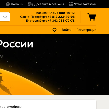
Помощь
Доставка в регионы
Что с заказом?
Москва:
+7 495
989-14-12
Санкт-Петербург:
+7 812
223-49-98
Екатеринбург:
+7 343
288-72-78
Войти
Регистрация
о автомобилю