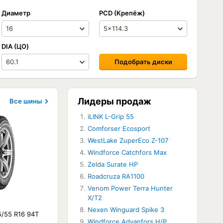
Диаметр
PCD (Крепёж)
DIA (ЦО)
Подобрать диски
Лидеры продаж
Все шины
iLINK L-Grip 55
Comforser Ecosport
WestLake ZuperEco Z-107
Windforce Catchfors Max
Zelda Surate HP
Roadcruza RA1100
Venom Power Terra Hunter
X/T2
Nexen Winguard Spike 3
5/55 R16 94T
Windforce Advanfors H/P