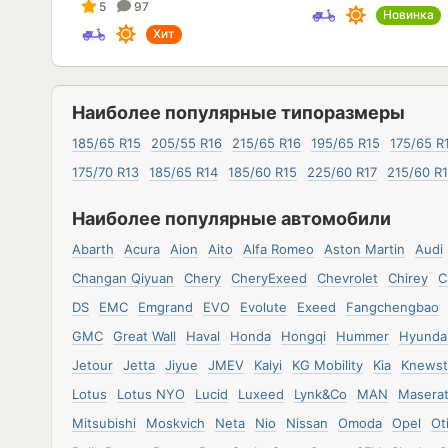
5
97
Новинка
Хит
Наиболее популярные типоразмеры
185/65 R15
205/55 R16
215/65 R16
195/65 R15
175/65 R
175/70 R13
185/65 R14
185/60 R15
225/60 R17
215/60 R
Наиболее популярные автомобили
Abarth
Acura
Aion
Aito
Alfa Romeo
Aston Martin
Audi
Changan Qiyuan
Chery
CheryExeed
Chevrolet
Chirey
C
DS
EMC
Emgrand
EVO
Evolute
Exeed
Fangchengbao
GMC
Great Wall
Haval
Honda
Hongqi
Hummer
Hyunda
Jetour
Jetta
Jiyue
JMEV
Kaiyi
KG Mobility
Kia
Knewst
Lotus
Lotus NYO
Lucid
Luxeed
Lynk&Co
MAN
Maserat
Mitsubishi
Moskvich
Neta
Nio
Nissan
Omoda
Opel
Ot