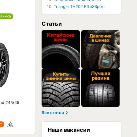
Triangle TH202 EffeXSport
винка
Cтатьи
tud 245/45
Все статьи
т
Наши вакансии