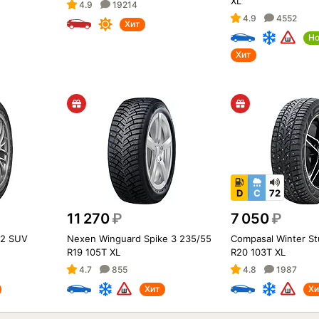
XL
4.9
19214
4.9
4552
Хит
Но
Хит
D
C
72
11 270
₽
7 050
₽
 2 SUV
Nexen Winguard Spike 3 235/55
Compasal Winter S
R19 105T XL
R20 103T XL
4.7
855
4.8
1987
Хит
Хи