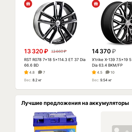
13 320
₽
14 370
₽
13 660
₽
RST R078 7x18 5x114.3 ET 37 Dia
X'trike X-139 7.5x19 
66.6 BD
Dia 63.4 BKM/FP
4.8
7
4.5
10
Вес:
8.2 кг
Вес:
9.54 кг
Лучшие предложения на аккумуляторы