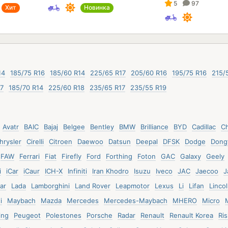
5
97
Хит
Новинка
14
185/75 R16
185/60 R14
225/65 R17
205/60 R16
195/75 R16
215/
17
185/70 R14
225/60 R18
235/65 R17
235/55 R19
Avatr
BAIC
Bajaj
Belgee
Bentley
BMW
Brilliance
BYD
Cadillac
C
hrysler
Cirelli
Citroen
Daewoo
Datsun
Deepal
DFSK
Dodge
Dong
FAW
Ferrari
Fiat
Firefly
Ford
Forthing
Foton
GAC
Galaxy
Geely
i
iCar
iCaur
ICH-X
Infiniti
Iran Khodro
Isuzu
Iveco
JAC
Jaecoo
J
ar
Lada
Lamborghini
Land Rover
Leapmotor
Lexus
Li
Lifan
Linco
i
Maybach
Mazda
Mercedes
Mercedes-Maybach
MHERO
Micro
ing
Peugeot
Polestones
Porsche
Radar
Renault
Renault Korea
Ris