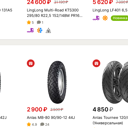
24 600
₽
5 620
₽
31 190
₽
7 090
0 131A5
LingLong Multi-Road KTS300
LingLong LF401 6,
295/80 R22,5 152/148M PR16
Новинка
3PMSF (Рулевая ось)
5
1
2 900
₽
4 850
₽
3 500
₽
 42J
Anlas MB-80 90/90-12 44J
Anlas Tournee 120/
(Универсальная)
4.9
24