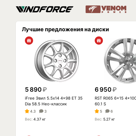
Лучшие предложения на диски
5 890
₽
6 950
₽
iFree Эвил 5.5x14 4x98 ET 35
RST R065 6x15 4x100
Dia 58.5 Нео-классик
60.1 S
4.3
3
5
6
Вес:
4.37 кг
Вес:
5.27 кг