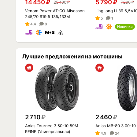
14 450
₽
5 790
₽
25 400
₽
7 290
₽
Venom Power AT-CO Allseason
LingLong LL39 6,5x1
245/70 R19,5 135/133M
5
1
4.4
8
Новинка
Лучшие предложения на мотошины
2 710
₽
2 460
₽
Anlas Tournee 3.50-10 59M
Anlas MB-80 3.00-10
REINF (Универсальная)
4.9
24