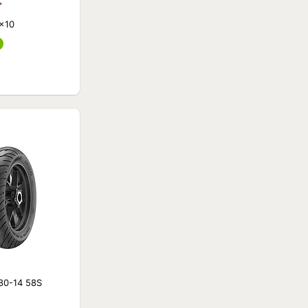
₽
5x10
80-14 58S