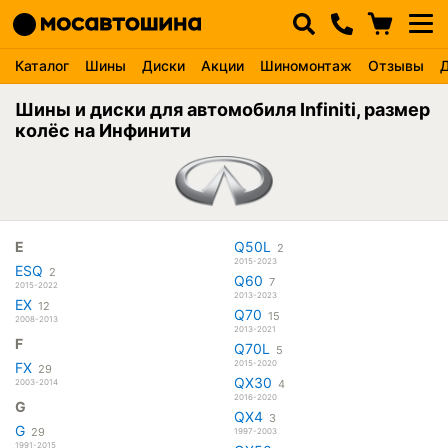
Каталог
Шины
Диски
Акции
Шиномонтаж
Отзывы
Шины и диски для автомобиля Infiniti, размер
колёс на Инфинити
E
Q50L
2
2015-2023
ESQ
2
Q60
7
2015-2022
2013-2023
EX
12
Q70
15
2008-2013
2013-2021
F
Q70L
5
2015-2020
FX
29
QX30
2003-2014
4
2016-2020
G
QX4
3
G
29
1997-2003
1991-2015