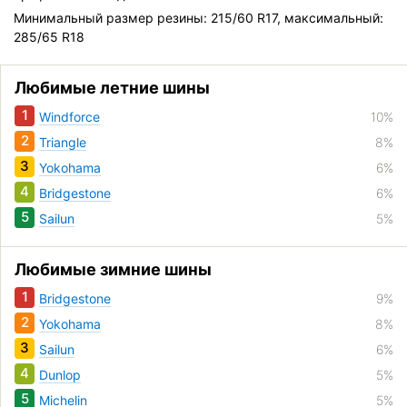
Минимальный размер резины: 215/60 R17, максимальный:
285/65 R18
Любимые летние шины
1
Windforce
10%
2
Triangle
8%
3
Yokohama
6%
4
Bridgestone
6%
5
Sailun
5%
Любимые зимние шины
1
Bridgestone
9%
2
Yokohama
8%
3
Sailun
6%
4
Dunlop
5%
5
Michelin
5%