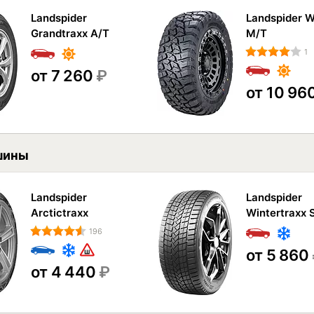
Landspider
Landspider W
Grandtraxx A/T
M/T
1
от 7 260
₽
от 10 96
шины
Landspider
Landspider
Arctictraxx
Wintertraxx
196
от 5 860
от 4 440
₽