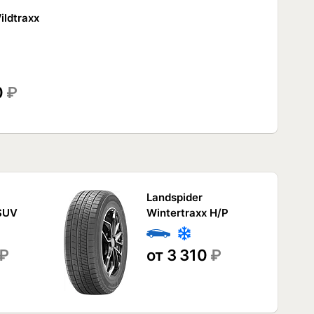
ildtraxx
0
₽
Landspider
 SUV
Wintertraxx H/P
₽
от 3 310
₽