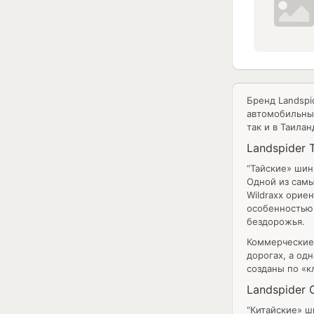
Бренд Landspi
автомобильных
так и в Таила
Landspider 
“Тайские» шин
Одной из самы
Wildraxx орие
особенностью 
бездорожья.
Коммерческие 
дорогах, а од
созданы по «к
Landspider 
“Китайские» ш