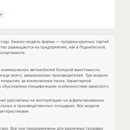
И
2 году. Бизнес-модель фирмы — продажа крупных партий
тво размещаются на предприятиях, как в Поднебесной,
ассортименте.
 и коммерческих автомобилей большой вместимости.
режде всего, американских производителей. Три модели
 покрытия, за исключением песка. Характерной
то обусловлена специфичными особенностями азиатского
их рассчитаны на эксплуатацию на асфальтированных
тельных и производственных площадках. Все модели
рактеристиками.
axx. Все они предназначены для различных грузовых