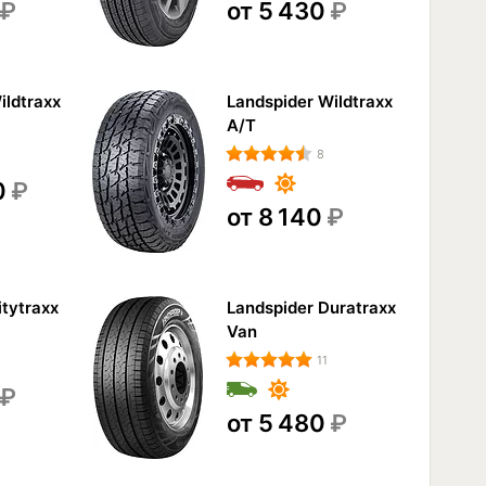
₽
от 5 430
₽
ildtraxx
Landspider Wildtraxx
A/T
8
0
₽
от 8 140
₽
itytraxx
Landspider Duratraxx
Van
11
₽
от 5 480
₽