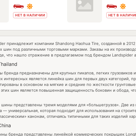
НЕТ В НАЛИЧИИ
НЕТ В НАЛИЧИ
der принадлежит компании Shandong Haohua Tire, созданной в 201
 шин под различными торговыми марками. Заказы на их производс
нде, что нашло отражение в предлагаемом под брендом Landspider 
Thailand
ы бренда предназначены для крупных пикапов, легких грузовиков
х интересных является линейка шин для первых двух категорий, п
нтированы в основном на мягкие и средние по жесткости грунтовые
этих шин является повышенная защищенность боковин и обода, ч
шины представлены тремя моделями для «большегрузов». Две из н
на — универсальная, которая подходит для использования на строи
лассическим» канонам, отличаясь типичными для таких изделий ха
China
ины бренда представлены линейкой коммерческих покрышек Longtr