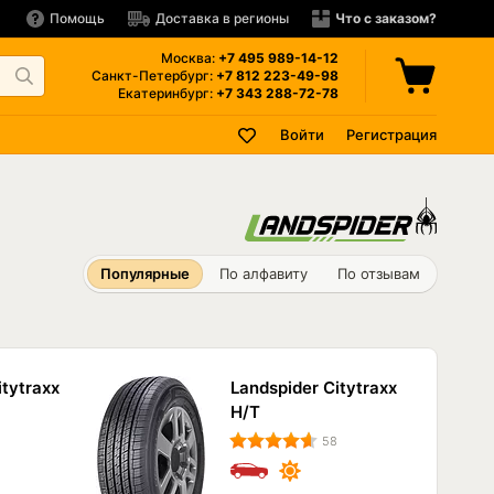
Помощь
Доставка в регионы
Что с заказом?
Москва:
+7 495
989-14-12
Санкт-Петербург:
+7 812
223-49-98
Екатеринбург:
+7 343
288-72-78
Войти
Регистрация
Популярные
По алфавиту
По отзывам
itytraxx
Landspider Citytraxx
H/T
58