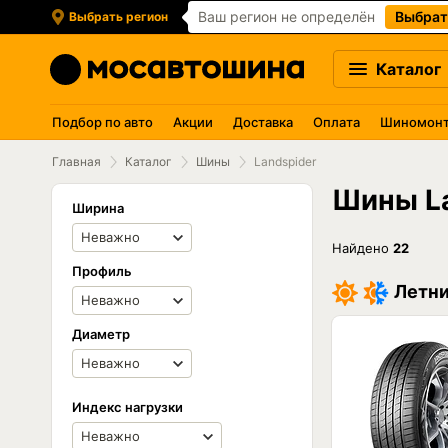
Ваш регион не определён
Выбрат
Выбрать регион
Каталог
Подбор по авто
Акции
Доставка
Оплата
Шиномон
Главная
Каталог
Шины
Landspider
Шины La
Ширина
Найдено
22
Профиль
Летни
Диаметр
Индекс нагрузки