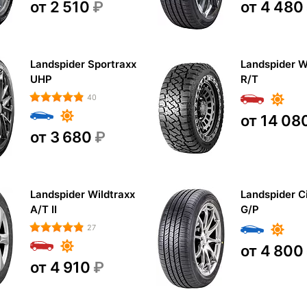
от 2 510
₽
от 4 480
Landspider Sportraxx
Landspider W
UHP
R/T
40
от 14 08
от 3 680
₽
Landspider Wildtraxx
Landspider C
A/T II
G/P
27
от 4 800
от 4 910
₽