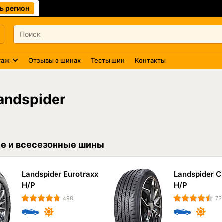
ь регион
таж
Отзывы о шинах
Тесты шин
Контакты
ndspider
е и всесезонные шины
Landspider Eurotraxx
Landspider C
H/P
H/P
498
73