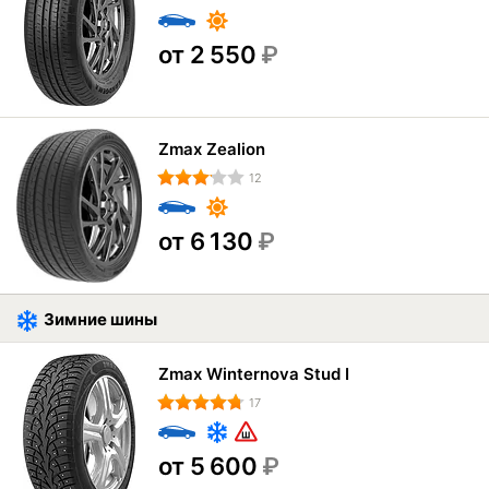
от 2 550
₽
Zmax Zealion
12
от 6 130
₽
Зимние шины
Zmax Winternova Stud I
17
от 5 600
₽