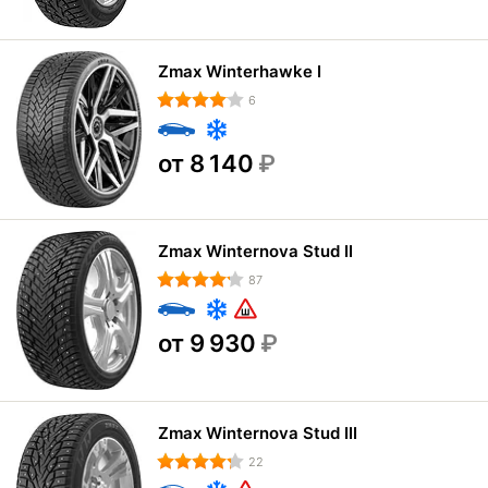
Zmax Winterhawke I
6
от 8 140
₽
Zmax Winternova Stud II
87
от 9 930
₽
Zmax Winternova Stud III
22