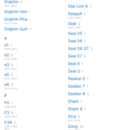
Dolphin
3
Sea Lion 6
2021-2024
1
Dolphin mini
1
Seagull
2
2023-2024
Dolphin Plus
1
Seal
2023-2024
3
2022-2025
Dolphin Surf
1
Seal 05
1
e
Seal 06
1
e1
1
Seal 06 GT
1
2019-2022
e2
3
Seal 07
3
2019-2024
Seal 6
1
e3
2
2019-2022
Seal U
1
e5
5
Sealion 5
1
2016-2022
e6
2
Sealion 7
1
2012-2024
Sealion 8
2
F
Shark
1
F0
1
2008-2017
Shark 6
1
F3
9
Sirui
2
2005-2022
2012-2018
F3R
2
Song
23
2007-2009
2011