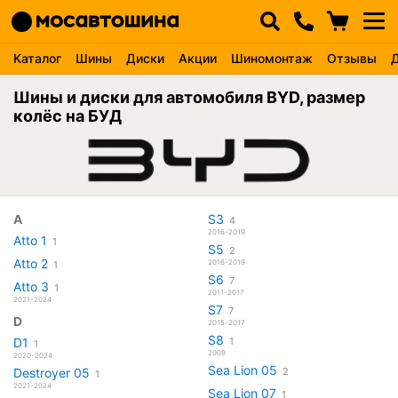
Каталог
Шины
Диски
Акции
Шиномонтаж
Отзывы
Шины и диски для автомобиля BYD, размер
колёс на БУД
A
S3
4
2016-2019
Atto 1
1
S5
2
Atto 2
2016-2019
1
S6
7
Atto 3
1
2011-2017
2021-2024
S7
7
D
2015-2017
S8
D1
1
1
2009
2020-2024
Sea Lion 05
Destroyer 05
2
1
2021-2024
Sea Lion 07
1