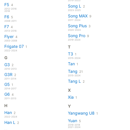
2015-2023
F5
4
Song L
2
2012-2016
2023-2025
2018
Song MAX
F6
9
5
2017-2024
2008-2011
Song Plus
F7
3
4
2020-2024
2013-2016
Song Pro
Flyer
9
4
2019-2024
2003-2008
Frigate 07
T
1
2022-2024
T3
1
G
2015-2024
Tan
G3
1
2
2010-2013
Tang
21
G3R
2
2015-2024
2011-2014
Tang L
2
G5
1
2014-2017
X
G6
4
Xia
1
2011-2013
H
Y
Han
Yangwang U8
2
1
2022-2024
Yuan
5
Han L
2
2016-2018
2021-2024