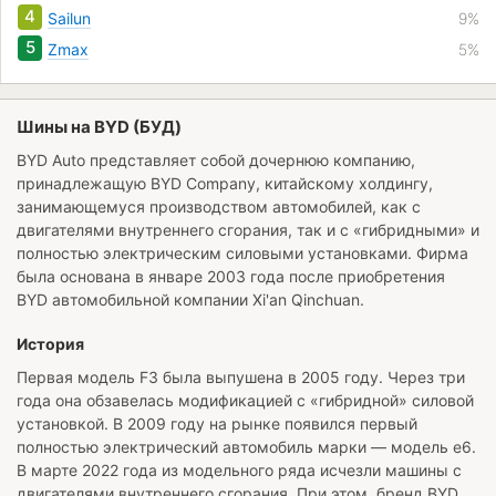
4
Sailun
9%
5
Zmax
5%
Шины на BYD (БУД)
BYD Auto представляет собой дочернюю компанию,
принадлежащую BYD Company, китайскому холдингу,
занимающемуся производством автомобилей, как с
двигателями внутреннего сгорания, так и с «гибридными» и
полностью электрическим силовыми установками. Фирма
была основана в январе 2003 года после приобретения
BYD автомобильной компании Xi'an Qinchuan.
История
Первая модель F3 была выпушена в 2005 году. Через три
года она обзавелась модификацией с «гибридной» силовой
установкой. В 2009 году на рынке появился первый
полностью электрический автомобиль марки — модель e6.
В марте 2022 года из модельного ряда исчезли машины с
двигателями внутреннего сгорания. При этом, бренд BYD