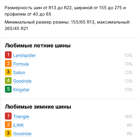
Размерность шин от R13 до R22, шириной от 155 до 275 и
профилем от 40 до 65
Минимальный размер резины: 155/65 R13, максимальный:
265/45 R21
Любимые летние шины
1
Landspider
13%
2
Formula
13%
3
Sailun
13%
4
Goodride
13%
5
Kingstar
13%
Любимые зимние шины
1
Triangle
18%
2
iLINK
9%
3
Goodride
9%