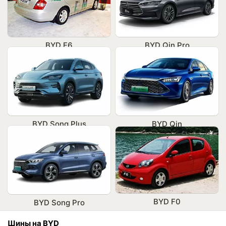
BYD F6
BYD Qin Pro
BYD Song Plus
BYD Qin
BYD F0
BYD Song Pro
Шины на BYD