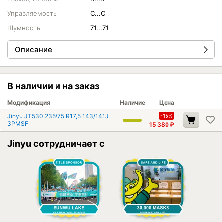
Управляемость
C...C
Шумность
71...71
Описание
В наличии и на заказ
Модификация
Наличие
Цена
Jinyu JT530 235/75 R17,5 143/141J
-15%
3PMSF
15 380
₽
Jinyu сотрудничает с