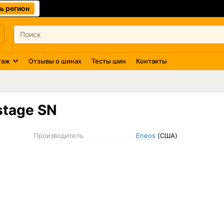
ь регион
таж
Отзывы о шинах
Тесты шин
Контакты
stage SN
Производитель
Eneos
(США)