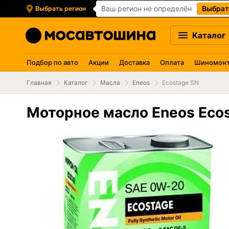
Ваш регион не определён
Выбрат
Выбрать регион
Каталог
Подбор по авто
Акции
Доставка
Оплата
Шиномон
Главная
Каталог
Масла
Eneos
Ecostage SN
Моторное масло Eneos Eco