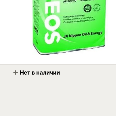
Нет в наличии
Модификация
Eneos Ecostage SN 0W-20 0.94л
Eneos Ecostage SN 0W-20 4л