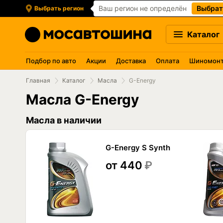
Ваш регион не определён
Выбрат
Выбрать регион
Каталог
Подбор по авто
Акции
Доставка
Оплата
Шиномон
Главная
Каталог
Масла
G-Energy
Масла G-Energy
Масла в наличии
G-Energy S Synth
от 440
₽