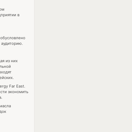
дом
приятии в
е обусловлено
 аудиторию.
ая из них
ельной
входят
ейских.
rgy Far East.
ости экономить
а.
 масла
док