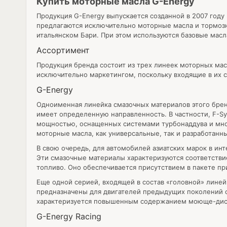
Купить моторные масла G-Energy
Продукция G-Energy выпускается созданной в 2007 год
предлагаются исключительно моторные масла и тормозн
итальянском Бари. При этом используются базовые масла I
Ассортимент
Продукция бренда состоит из трех линеек моторных масе
исключительно маркетингом, поскольку входящие в их 
G-Energy
Одноименная линейка смазочных материалов этого брен
имеет определенную направленность. В частности, F-S
мощностью, оснащенных системами турбонаддува и мног
моторные масла, как универсальные, так и разработан
В свою очередь, для автомобилей азиатских марок в ин
Эти смазочные материалы характеризуются соответстви
топливо. Оно обеспечивается присутствием в пакете п
Еще одной серией, входящей в состав «головной» линей
предназначены для двигателей предыдущих поколений с
характеризуется повышенным содержанием моюще-дисп
G-Energy Racing