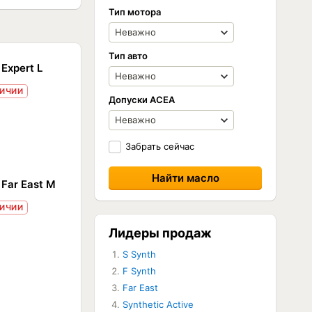
Тип мотора
Тип авто
Expert L
ЛИЧИИ
Допуски ACEA
Забрать сейчас
 Far East M
ЛИЧИИ
Лидеры продаж
S Synth
F Synth
Far East
Synthetic Active