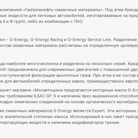
у компанией «Газпромнефть-смазочные материалы». Под этим брен
ые жидкости для легковых автомобилей, изготавливаемые на пред
I и III групп, либо их комбинации с ПАО.
л – G-Energy, G-Energy Racing и G-Energy Service Line. Разделени
состав смазочные материалы рассчитаны на определенную целевую
да наиболее многочисленна и разделена на несколько серий. Кажд
ynth предназначена для современных двигателей с повышенной уд
оступенчатой фильтрации выхлопных газов. При этом в ее состав 
ные для автомобилей определенных марок, преимущественно европ
тернет-магазине «Мосавтошина предлагаются моторные масла G-Ene
ем требованиям ILSAC GF-5 и наличием ярко выраженной способн
рисадок химических соединений на основе органического молибден
ке смазочных материалов G-Energy является Expert. Эти моторные
о значительной степенью износа. Используемый в них пакет приса
ергирующих веществ и наличием модификаторов трения.