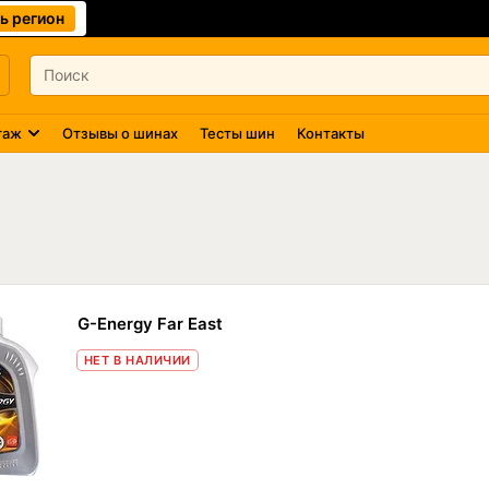
ь регион
таж
Отзывы о шинах
Тесты шин
Контакты
G-Energy Far East
НЕТ В НАЛИЧИИ