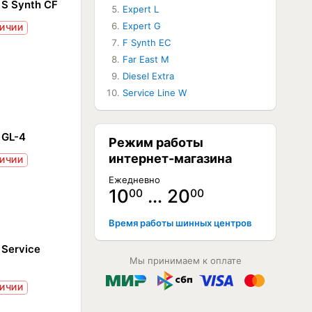
 S Synth CF
Expert L
Expert G
ЛИЧИИ
F Synth EC
Far East M
Diesel Extra
Service Line W
 GL-4
Режим работы
интернет-магазина
ЛИЧИИ
Ежедневно
10
… 20
00
00
Время работы шинных центров
 Service
Мы принимаем к оплате
ЛИЧИИ