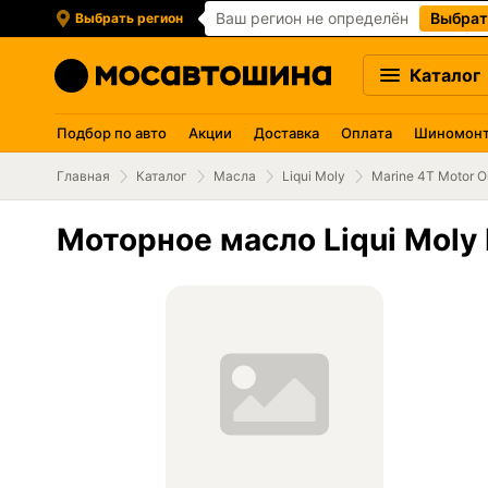
Ваш регион не определён
Выбрат
Выбрать регион
Каталог
Подбор по авто
Акции
Доставка
Оплата
Шиномон
Главная
Каталог
Масла
Liqui Moly
Marine 4T Motor Oi
Моторное масло Liqui Moly 