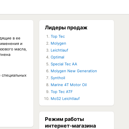
Лидеры продаж
Top Tec
одящие в ее
Molygen
рименения и
азового масла,
Leichtlauf
олнена
Optimal
Special Tec AA
Molygen New Generation
е специальных
Synthoil
Marine 4T Motor Oil
Top Tec ATF
MoS2 Leichtlauf
Режим работы
интернет-магазина