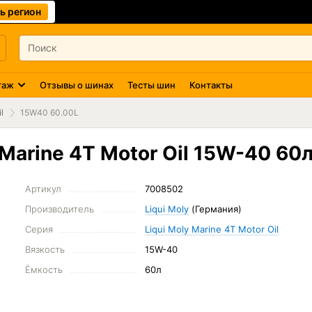
ь регион
таж
Отзывы о шинах
Тесты шин
Контакты
l
15W40 60.00L
Marine 4T Motor Oil 15W-40 60л
Артикул
7008502
Производитель
Liqui Moly
(Германия)
Серия
Liqui Moly Marine 4T Motor Oil
Вязкость
15W-40
Ёмкость
60л