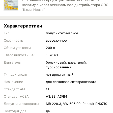
Оригинальная продукция "Шелл" поставляется
напрямую через официального дистрибьютора ООО
"Шелл Нефть".
Характеристики
Тип
полусинтетическое
Сезонность
всесезонное
Объем упаковки
209 л
Класс вязкости SAE
10W-40
Двигатель
бензиновый, дизельный,
турбированный
Тип двигателя
четырехтактный
Назначение
для легкового автотранспорта
Стандарт API
CF
Стандарт ACEA
A3/B3, A3/B4
Допуски и стандарты
MB 229.3, VW 505.00, Renault RN0710
Подходит для
да