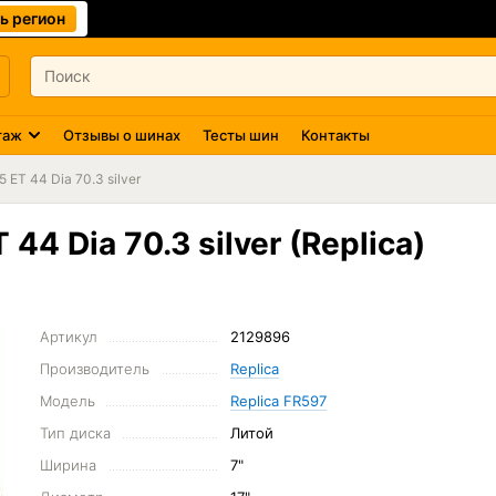
ь регион
таж
Отзывы о шинах
Тесты шин
Контакты
 ET 44 Dia 70.3 silver
44 Dia 70.3 silver (Replica)
Артикул
2129896
Производитель
Replica
Модель
Replica FR597
Тип диска
Литой
Ширина
7"