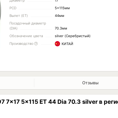
Диаметр
17"
PCD
5x115мм
Вылет (ET)
44мм
Посадочный диаметр
(DIA)
70.3мм
Обозначение цвета
silver (Серебристый)
Производство
КИТАЙ
Отзывы
 7x17 5x115 ET 44 Dia 70.3 silver в рег