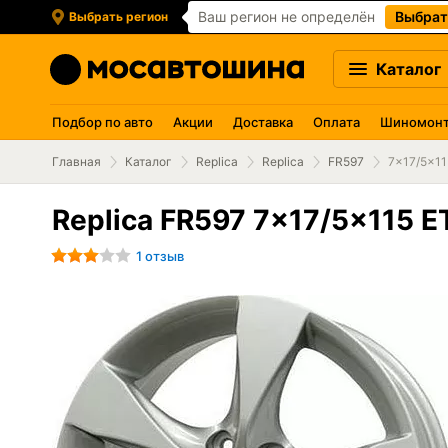
Ваш регион не определён
Выбрат
Выбрать регион
Каталог
Подбор по авто
Акции
Доставка
Оплата
Шиномон
Главная
Каталог
Replica
Replica
FR597
7x17/5x115
Replica FR597 7x17/5x115 ET 
1 отзыв