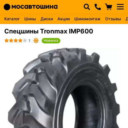
Каталог
Шины
Диски
Акции
Шиномонтаж
Отзывы
Спецшины Tronmax IMP600
1
Новинка