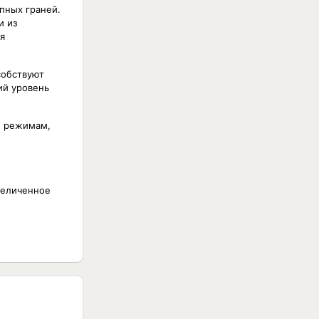
пных граней.
и из
я
собствуют
ий уровень
м режимам,
величенное