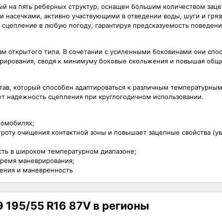
й на пять реберных структур, оснащен большим количеством заце
насечками, активно участвующими в отведении воды, шуги и гряз
 сцепление в любую погоду, гарантируя предсказуемость поведени
м открытого типа. В сочетании с усиленными боковинами они спо
рирования, сводя к минимуму боковые скольжения и повышая общ
тав, который способен адаптироваться к различным температурны
ет надежность сцепления при круглогодичном использовании.
томобилях;
строту очищения контактной зоны и повышает зацепные свойства (у
сть в широком температурном диапазоне;
время маневрирования;
ления и маневренность
 195/55 R16 87V в регионы