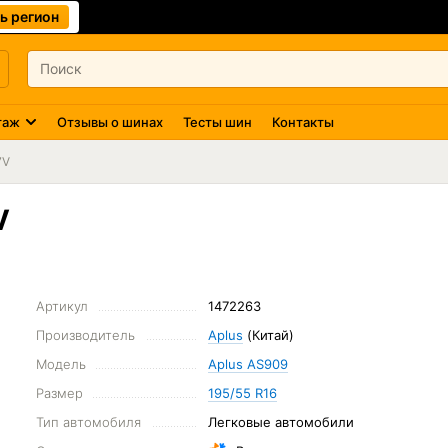
ь регион
таж
Отзывы о шинах
Тесты шин
Контакты
7V
V
Артикул
1472263
Производитель
Aplus
(Китай)
Модель
Aplus AS909
Размер
195/55 R16
Тип автомобиля
Легковые автомобили