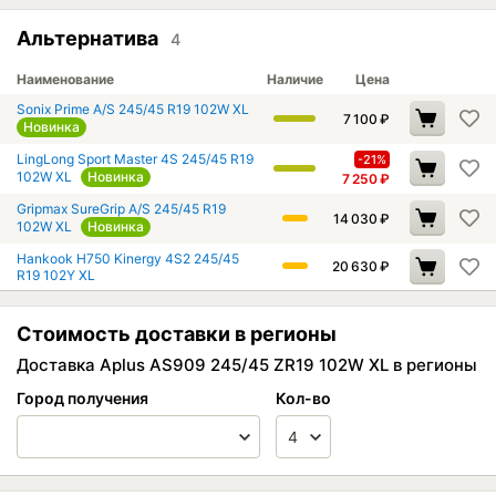
Альтернатива
4
Наименование
Наличие
Цена
Sonix Prime A/S 245/45 R19 102W XL
7 100
₽
Новинка
LingLong Sport Master 4S 245/45 R19
-21%
102W XL
Новинка
7 250
₽
Gripmax SureGrip A/S 245/45 R19
14 030
₽
102W XL
Новинка
Hankook H750 Kinergy 4S2 245/45
20 630
₽
R19 102Y XL
Стоимость доставки в регионы
Доставка Aplus AS909 245/45 ZR19 102W XL в регионы
Город получения
Кол-во