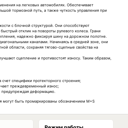
именения на легковых автомобилях. Обеспечивает
льшой тормозной путь, а также чуткость управления при
кости с блочной структурой. Они способствуют
быстрый отклик на повороты рулевого колеса. Грани
цепления, надежно фиксируя шину на дорожном полотне.
диагональными каналами. Начинаясь в средней зоне, они
ной области, сохраняя тягово-сцепные свойства на
лучшают сцепление и противостоят износу. Таким образом,
а счет специфики протекторного строения;
ючает преждевременный износ;
я, предупреждая деформацию.
ия могут быть промаркированы обозначением M+S
Режим работы