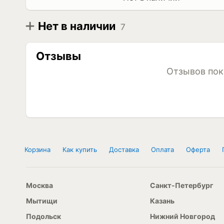
Нет в наличии
7
Диаметр
Модель
R13
Blackstone CD 1000 145/70 R13 71T
Отзывы
Blackstone CD 1000 155/70 R13 75T
Blackstone CD 1000 175/70 R13 82T
Отзывов пок
R14
Blackstone CD 1000 165/65 R14 79T
Blackstone CD 1000 175/65 R14 82T
Blackstone CD 1000 175/70 R14 84T
R15
Blackstone CD 1000 185/65 R15 88T
Корзина
Как купить
Доставка
Оплата
Оферта
Москва
Санкт-Петербург
Мытищи
Казань
Подольск
Нижний Новгород