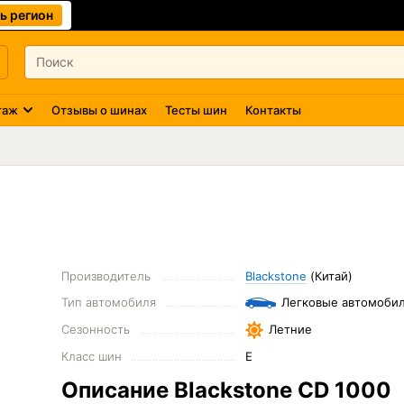
ь регион
таж
Отзывы о шинах
Тесты шин
Контакты
Производитель
Blackstone
(Китай)
Тип автомобиля
Легковые автомоби
Сезонность
Летние
Класс шин
E
Описание Blackstone CD 1000