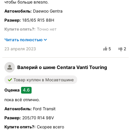
чтобы больше влезло.
Автомобиль:
Daewoo Gentra
Размер:
185/65 R15 88H
Купите опять?:
Точно нет
Город:
Санкт-Петербург
Читать полностью
Управление на сухой дороге
23 апреля 2023
5
2
Управление на мокрой дороге
Комфорт при движении
Валерий
о шине Centara Vanti Touring
Курсовая устойчивость
Бесшумность в движении
Товар куплен в Мосавтошине
Эффективность торможения
4.6
Оценка
Стойкость к аквапланированию
пока всё отлично.
Скоростные характеристики
Износоустойчивость
Автомобиль:
Ford Transit
Качество изготовления
Размер:
205/70 R14 98V
Оправданность цены
Купите опять?:
Скорее всего