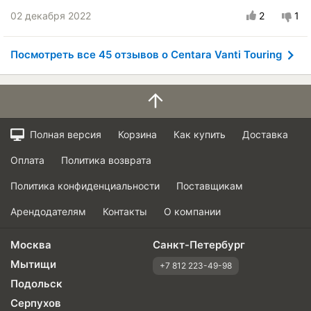
Город:
Туапсе
02 декабря 2022
2
1
Управление на сухой дороге
Управление на мокрой дороге
Посмотреть все 45 отзывов о Centara Vanti Touring
Комфорт при движении
Курсовая устойчивость
Бесшумность в движении
Эффективность торможения
Полная версия
Корзина
Как купить
Доставка
Стойкость к аквапланированию
Скоростные характеристики
Оплата
Политика возврата
Износоустойчивость
Политика конфиденциальности
Поставщикам
Качество изготовления
Оправданность цены
Арендодателям
Контакты
О компании
Москва
Санкт-Петербург
Мытищи
+7 812 223-49-98
Подольск
Серпухов