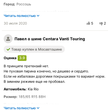
Город:
Россошь
Управление на сухой дороге
Читать полностью
Управление на мокрой дороге
30 июля 2020
5
2
Комфорт при движении
Курсовая устойчивость
Бесшумность в движении
Павел
о шине Centara Vanti Touring
Эффективность торможения
Товар куплен в Мосавтошине
Стойкость к аквапланированию
Скоростные характеристики
3.9
Оценка
Износоустойчивость
В принципе претензий нет.
Качество изготовления
Не пуховая пирина конечно, но дешево и сердито.
Оправданность цены
Если не избалован дорогими покрышками то вариант норм.
В зимнем режиме еще не пробовал.
Автомобиль:
Kia Rio
Размер:
185/65 R15 88H
Купите опять?:
Определённо да
Читать полностью