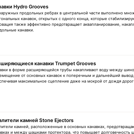
навки Hydro Grooves
наружных продольных ребрах в центральной части выполнено множ
гональных канавок, открытых с одного конца, которые стабилизиру
овация также эффективно предотвращает аквапланирование, накапл
дольные канавки.
сширяющиеся канавки Trumpet Grooves
авки в форме расширяющейся трубы накапливают воду между шиной
емещение от основных канавок к поперечным и дальнейший вывод и
спечивая максимальное сцепление даже на мокрой от дождя дорог
алители камней Stone Ejectors
лители камней, расположенные в основных канавках, предотвраща
авках и между шашками протектора, что повышает долговечность ш