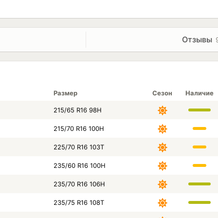
- развитая система дренажа с камнеудалителями обеспе
- реберная структура в центре обеспечивает точность 
- термостойкий компаунд, а также система каналов, сп
поддерживающая структурную плотность резины
Отзывы
* Внимание: летние шины не российского происхожден
Размер
Сезон
Наличие
215/65 R16 98H
215/70 R16 100H
225/70 R16 103T
235/60 R16 100H
235/70 R16 106H
235/75 R16 108T