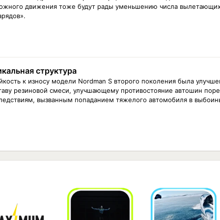
ожного движения тоже будут рады уменьшению числа вылетающих
арядов».
икальная структура
йкость к износу модели Nordman S второго поколения была улучше
таву резиновой смеси, улучшающему противостояние автошин поре
ледствиям, вызванным попаданием тяжелого автомобиля в выбоин