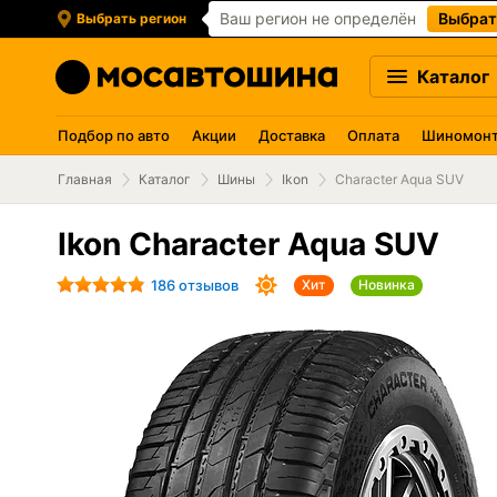
Ваш регион не определён
Выбрат
Выбрать регион
Каталог
Подбор по авто
Акции
Доставка
Оплата
Шиномон
Главная
Каталог
Шины
Ikon
Character Aqua SUV
Ikon Character Aqua SUV
186 отзывов
Хит
Новинка