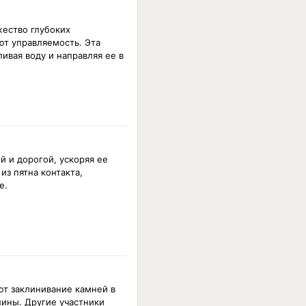
ество глубоких
ют управляемость. Эта
ивая воду и направляя ее в
 и дорогой, ускоряя ее
з пятна контакта,
е.
ют заклинивание камней в
ины. Другие участники