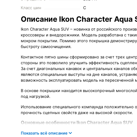
Класс шин
C
Описание Ikon Character Aqua
Ikon Character Aqua SUV – новинка от российского произ
кроссоверы и внедорожники. Модель разработана с таким
мокром покрытии. Помимо этого покрышка демонстрируе
быстроту самоочищения.
Контактное пятно шины сформировано за счет трех цент
стороны это позволило улучшить эффективность сцеплени
За счет диагональных канавок и центральных каналов о
являются специальные выступы на дне каналов, устраня
возможность эксплуатировать модель на пересеченной м
В основе покрышки находится высокопрочный многосло
под нагрузкой.
Использование специального компаунда положительно от
прочность сцепных свойств даже на высокой скорости.
Основные особенности Ikon Character Aqua SUV
- бюджетная модель для современных внедорожников и к
Показать всё описание
и на легком бездорожье;