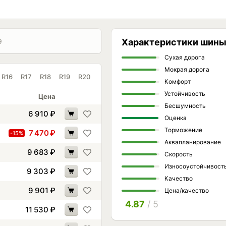
чивает быстро очищения протектора;
управления при различных скоростных режимах;
особствующая отведению тепловой энергии и
9
Характеристики шин
ия могут быть промаркированы обозначением M+S
Сухая дорога
Мокрая дорога
R16
R17
R18
R19
R20
Комфорт
Устойчивость
Цена
Бесшумность
6 910
₽
Оценка
Торможение
7 470
₽
-15%
Аквапланирование
9 683
₽
Скорость
Износоустойчивост
9 303
₽
Качество
9 901
₽
Цена/качество
4.87
/ 5
11 530
₽