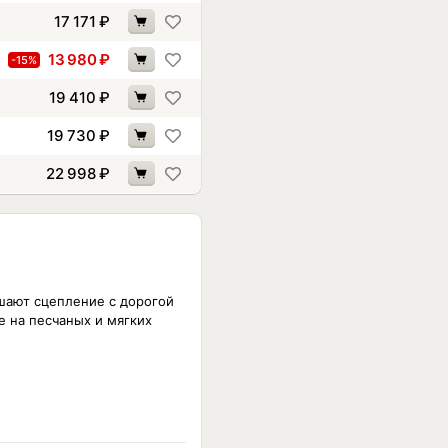
17 171
₽
13 980
₽
-15%
19 410
₽
19 730
₽
22 998
₽
шают сцепление с дорогой
е на песчаных и мягких