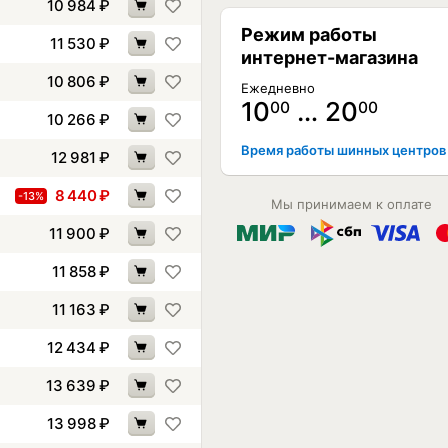
10 984
₽
Режим работы
11 530
₽
интернет-магазина
10 806
₽
Ежедневно
10
… 20
00
00
10 266
₽
Время работы шинных центров
12 981
₽
8 440
₽
-13%
Мы принимаем к оплате
11 900
₽
11 858
₽
11 163
₽
12 434
₽
13 639
₽
13 998
₽