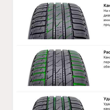
Ка
На 
диа
инн
про
Ра
Кан
пер
обе
Уд
Уда
кан