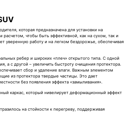
 SUV
водителя, которая предназначена для установки на
 расчетом, чтобы быть эффективной, как на сухом, так и
т уверенную работу и на легком бездорожье, обеспечивая
ральных ребер и широких «плеч» открытого типа. С одной
я, а с другой – увеличить быстроту очищения протектора.
беспечивает сбор и удаление влаги. Важным элементом
ющие из протектора твердые частицы. Это дает
естности без появления эффекта «замыливания».
йный каркас, который нивелирует деформационный эффект
разилось на стойкости к перегреву, поддерживая
россоверов, эксплуатируемых летом, как на асфальте, так