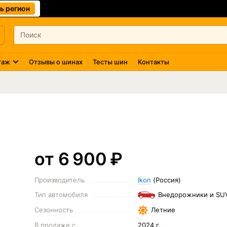
ь регион
таж
Отзывы о шинах
Тесты шин
Контакты
от 6 900
₽
Производитель
Ikon
(Россия)
Тип автомобиля
Внедорожники и SU
Сезонность
Летние
В продаже с
2024 г.