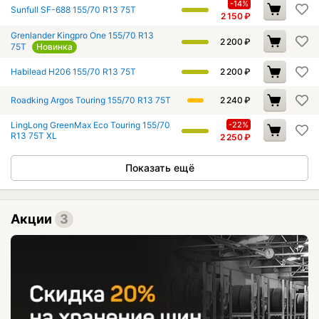
-14%
Sunfull SF-688 155/70 R13 75T
2 150
₽
Grenlander Kingpro One 155/70 R13
2 200
₽
75T
Новинка
Habilead H206 155/70 R13 75T
2 200
₽
Roadking Argos Touring 155/70 R13 75T
2 240
₽
LingLong GreenMax Eco Touring 155/70
-22%
R13 75T XL
2 250
₽
Показать ещё
Акции
3