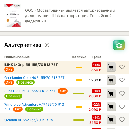
ООО «Мосавтошина» является авторизованным
дилером шин iLink на территории Российской
Федерации
Альтернатива
35
Наименование
Наличие
Цена
iLINK L-Grip 55 155/70 R13 75T
-19%
Хит
1 850
₽
Grenlander Colo H02 155/70 R13 75T
1 960
₽
Хит
Новинка
Sunfull SF-600 155/70 R13 75T
Хит
-14%
Новинка
2 060
₽
Windforce Advanfors H/P 155/70 R13
-22%
75T
Хит
Новинка
2 090
₽
-14%
Ovation VI-682 155/70 R13 75T
2 150
₽