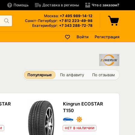
Помощь
Доставка в регионы
Что с заказом?
Москва:
+7 495
989-14-12
Санкт-Петербург:
+7 812
223-49-98
Екатеринбург:
+7 343
288-72-78
Войти
Регистрация
Популярные
По алфавиту
По отзывам
OSTAR
Kingrun ECOSTAR
T150
И
НЕТ В НАЛИЧИИ