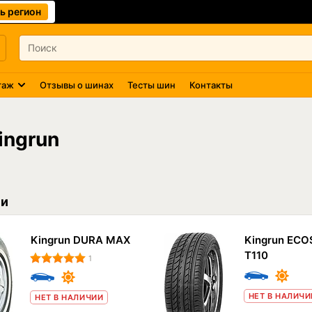
ь регион
таж
Отзывы о шинах
Тесты шин
Контакты
ingrun
ии
Kingrun DURA MAX
Kingrun EC
T110
1
НЕТ В НАЛИЧИ
НЕТ В НАЛИЧИИ