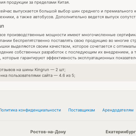
ия продукции за пределами Китая.
ейчас выпускается большой выбор шин среднего и премиального к
ехники, а также автобусов. Дополнительно ведется выпуск сопутс
un
все производственные мощности имеют многочисленные сертификаты
пании беспрепятственно поставлять свою продукцию во многие ст
ышки выделяются своим качеством, которое сочетается с оптима
едение собственных разработок с последующим их внедрением, а 
 которые гарантируют эффективность эксплуатационных показателе
 отзывов на шины
Kingrun
—
2
шт;
енка пользователями сайта —
4.6
из
5
;
Политика конфиденциальности
Поставщикам
Арендодателям
Ростов-на-Дону
Екатеринбург