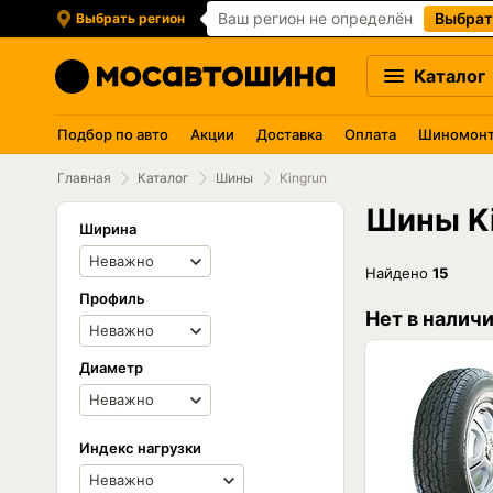
Ваш регион не определён
Выбрат
Выбрать регион
Каталог
Подбор по авто
Акции
Доставка
Оплата
Шиномон
Главная
Каталог
Шины
Kingrun
Шины K
Ширина
Найдено
15
Профиль
Нет в налич
Диаметр
Индекс нагрузки