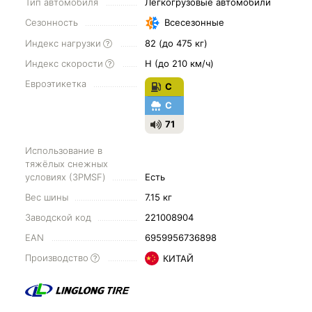
Тип автомобиля
Легкогрузовые автомобили
Сезонность
Всесезонные
Индекс нагрузки
82 (до 475 кг)
Индекс скорости
H (до 210 км/ч)
Евроэтикетка
C
C
71
Использование в
тяжёлых снежных
условиях (3PMSF)
Есть
Вес шины
7.15 кг
Заводской код
221008904
EAN
6959956736898
Производство
КИТАЙ