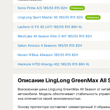
Sonix Prime A/S 185/55 R15 82H
Новинка
LingLong Sport Master 4S 185/55 R15 82H
Новинка
Laufenn G-Fit 4S LH71 185/55 R15 86H XL
WestLake All Season Elite Z-401 185/55 R15 82H
Sailun Atrezzo 4 Seasons 185/55 R15 82H
Nexen N'Blue 4Season 185/55 R15 82H
Hankook H750 Kinergy 4S2 185/55 R15 86H XL
Описание LingLong GreenMax All 
Всесезонная шина LingLong GreenMax All Season от кит
автомобили. Модель обеспечивает стабильность управле
она отличается своей экономичностью.
Основу протектора составляет симметричный V-образны