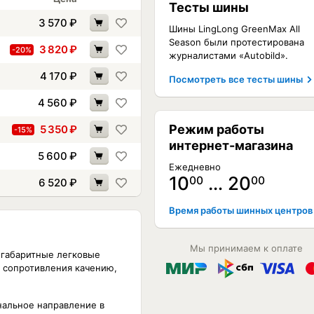
Тесты шины
3 570
₽
Шины LingLong GreenMax All
Season были протестирована
3 820
₽
-20%
журналистами «Autobild».
4 170
₽
Посмотреть все тесты шины
4 560
₽
Режим работы
5 350
₽
-15%
интернет-магазина
5 600
₽
Ежедневно
10
… 20
00
00
6 520
₽
Время работы шинных центров
Мы принимаем к оплате
логабаритные легковые
ь сопротивления качению,
нальное направление в