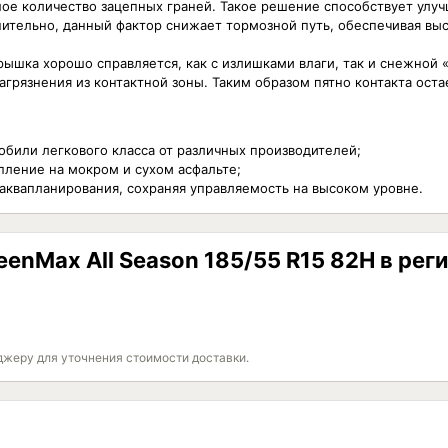
е количество зацепных граней. Такое решение способствует улуч
нительно, данный фактор снижает тормозной путь, обеспечивая вы
ышка хорошо справляется, как с излишками влаги, так и снежной «
рязнения из контактной зоны. Таким образом пятно контакта остае
били легкового класса от различных производителей;
пление на мокром и сухом асфальте;
квапланирования, сохраняя управляемость на высоком уровне.
enMax All Season 185/55 R15 82H в рег
джеру для уточнения стоимости доставки.