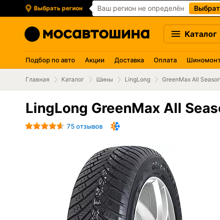
Ваш регион не определён
Выбрат
Выбрать регион
Каталог
Подбор по авто
Акции
Доставка
Оплата
Шиномон
Главная
Каталог
Шины
LingLong
GreenMax All Seaso
LingLong GreenMax All Seas
75 отзывов