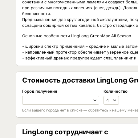
сочетании с многочисленными ламелями создают большо
при различных погодных явлениях (снег, дождь). Допол
безопасности.
Предназначенная для круглогодичной эксплуатации, покр
оснащена обширной сетью каналов, быстро отводящих заг
Основные особенности LingLong GreenMax All Season
- широкий спектр применения – средние и малые автомо
- направленный протектор обеспечивает уверенное сце
- эффективный дренаж предупреждает слэшпленнинг и а
Стоимость доставки LingLong Gre
Город получения
Количество
Если вашего города нет в списке — обратитесь к нашему мене
LingLong сотрудничает с