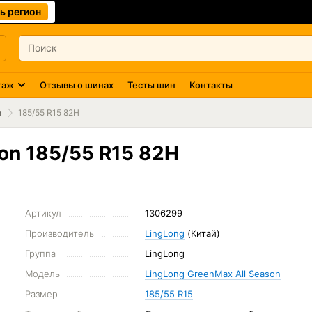
ь регион
таж
Отзывы о шинах
Тесты шин
Контакты
n
185/55 R15 82H
on 185/55 R15 82H
Артикул
1306299
Производитель
LingLong
(Китай)
Группа
LingLong
Модель
LingLong GreenMax All Season
Размер
185/55 R15