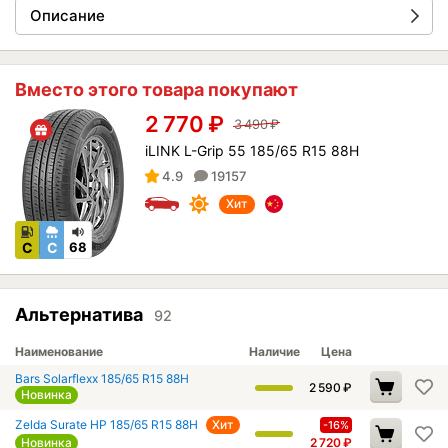
Описание
Вместо этого товара покупают
2 770
₽
3 490
₽
iLINK L-Grip 55 185/65 R15 88H
4.9
19157
Хит
C
C
68
Альтернатива
92
Наименование
Наличие
Цена
Bars Solarflexx 185/65 R15 88H
2 590
₽
Новинка
Zelda Surate HP 185/65 R15 88H
Хит
-16%
Новинка
2 720
₽