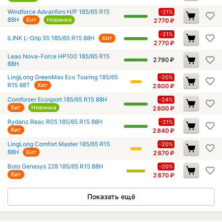
Windforce Advanfors H/P 185/65 R15
-21%
88H
Хит
Новинка
2 770
₽
-21%
iLINK L-Grip 55 185/65 R15 88H
Хит
2 770
₽
Leao Nova-Force HP100 185/65 R15
2 790
₽
88H
LingLong GreenMax Eco Touring 185/65
-20%
R15 88T
Хит
2 800
₽
Comforser Ecosport 185/65 R15 88H
-24%
Хит
Новинка
2 800
₽
Rydanz Reac R05 185/65 R15 88H
-21%
Хит
2 840
₽
LingLong Comfort Master 185/65 R15
-20%
88H
Хит
2 870
₽
Boto Genesys 228 185/65 R15 88H
-20%
Хит
2 870
₽
Показать ещё