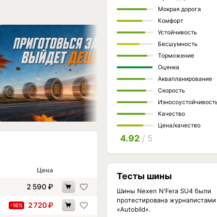
Мокрая дорога
Комфорт
Устойчивость
Бесшумность
Торможение
Оценка
Аквапланирование
Скорость
Износоустойчивост
Качество
Цена/качество
4.92
/ 5
Цена
Тесты шины
2 590
₽
Шины Nexen N'Fera SU4 были
протестирована журналистами
2 720
₽
-16%
«Autobild».