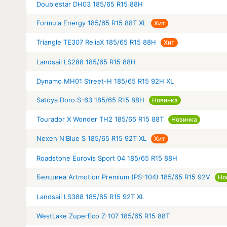
Doublestar DH03 185/65 R15 88H
Formula Energy 185/65 R15 88T XL
Хит
Triangle TE307 ReliaX 185/65 R15 88H
Хит
Landsail LS288 185/65 R15 88H
Dynamo MH01 Street-H 185/65 R15 92H XL
Satoya Doro S-63 185/65 R15 88H
Новинка
Tourador X Wonder TH2 185/65 R15 88T
Новинка
Nexen N'Blue S 185/65 R15 92T XL
Хит
Roadstone Eurovis Sport 04 185/65 R15 88H
Белшина Artmotion Premium (PS-104) 185/65 R15 92V
Но
Landsail LS388 185/65 R15 92T XL
WestLake ZuperEco Z-107 185/65 R15 88T