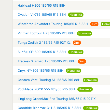
Habilead H206 185/65 R15 88H
Ovation VI-786 185/65 R15 88H
Новинка
Windforce Advanfors Touring 185/65 R15 88H
Хит
Нови
Vinmax EcoTour HP3 185/65 R15 88H
Новинка
Tunga Zodiak 2 185/65 R15 92T XL
Хит
Sunfull SF-600 185/65 R15 88H
Новинка
Tracmax X-Privilo TX5 185/65 R15 88H
Хит
Onyx NY-806 185/65 R15 88H
Новинка
Centara Vanti Touring S1 185/65 R15 88H
Новинка
Rockblade ROCK 555 185/65 R15 88H
Новинка
LingLong GreenMax Eco Touring 185/65 R15 92T XL
Goodride Ridemax G-118 185/65 R15 88H
Новинка