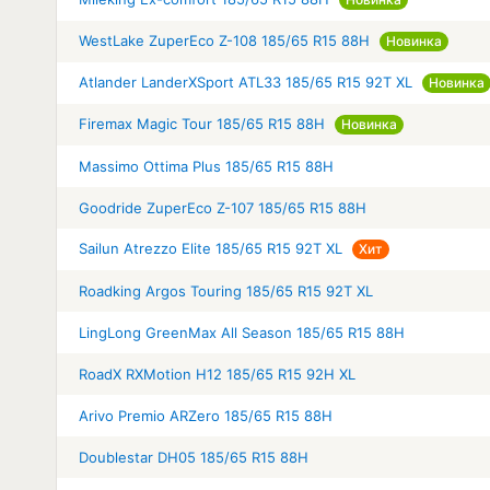
WestLake ZuperEco Z-108 185/65 R15 88H
Новинка
Atlander LanderXSport ATL33 185/65 R15 92T XL
Новинка
Firemax Magic Tour 185/65 R15 88H
Новинка
Massimo Ottima Plus 185/65 R15 88H
Goodride ZuperEco Z-107 185/65 R15 88H
Sailun Atrezzo Elite 185/65 R15 92T XL
Хит
Roadking Argos Touring 185/65 R15 92T XL
LingLong GreenMax All Season 185/65 R15 88H
RoadX RXMotion H12 185/65 R15 92H XL
Arivo Premio ARZero 185/65 R15 88H
Doublestar DH05 185/65 R15 88H