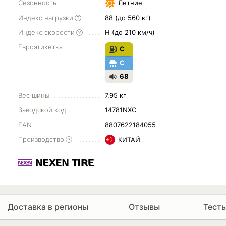
Сезонность
Летние
Индекс нагрузки
88 (до 560 кг)
Индекс скорости
H (до 210 км/ч)
Евроэтикетка
C
C
68
Вес шины
7.95 кг
Заводской код
14781NXC
EAN
8807622184055
Производство
КИТАЙ
Доставка в регионы
Отзывы
Тест