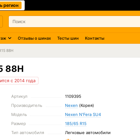
ь регион
таж
Отзывы о шинах
Тесты шин
Контакты
R15 88H
5 88H
тся с 2014 года
Артикул
1109395
Производитель
Nexen
(Корея)
Модель
Nexen N'Fera SU4
Размер
185/65 R15
Тип автомобиля
Легковые автомобили