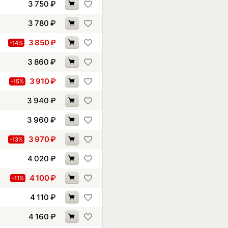
3 750
₽
3 780
₽
3 850
₽
-14%
3 860
₽
3 910
₽
-15%
3 940
₽
3 960
₽
3 970
₽
-13%
4 020
₽
4 100
₽
-11%
4 110
₽
4 160
₽