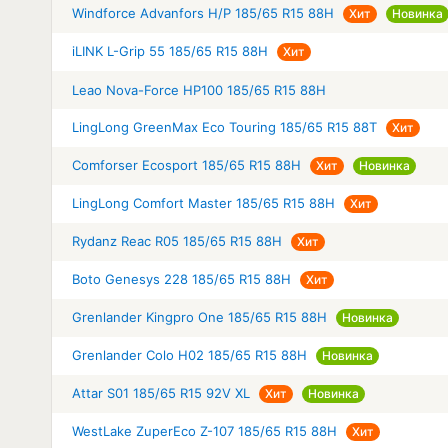
Windforce Advanfors H/P 185/65 R15 88H
Хит
Новинка
iLINK L-Grip 55 185/65 R15 88H
Хит
Leao Nova-Force HP100 185/65 R15 88H
LingLong GreenMax Eco Touring 185/65 R15 88T
Хит
Comforser Ecosport 185/65 R15 88H
Хит
Новинка
LingLong Comfort Master 185/65 R15 88H
Хит
Rydanz Reac R05 185/65 R15 88H
Хит
Boto Genesys 228 185/65 R15 88H
Хит
Grenlander Kingpro One 185/65 R15 88H
Новинка
Grenlander Colo H02 185/65 R15 88H
Новинка
Attar S01 185/65 R15 92V XL
Хит
Новинка
WestLake ZuperEco Z-107 185/65 R15 88H
Хит