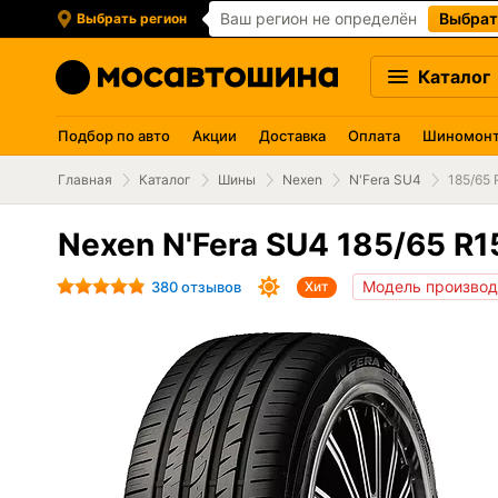
Ваш регион не определён
Выбрат
Выбрать регион
Каталог
Подбор по авто
Акции
Доставка
Оплата
Шиномон
Главная
Каталог
Шины
Nexen
N'Fera SU4
185/65 
Nexen N'Fera SU4 185/65 R1
Модель производи
380 отзывов
Хит