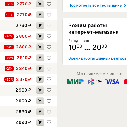
2 770
₽
-21%
Посмотреть все тесты шины
2 770
₽
-21%
Режим работы
2 790
₽
интернет-магазина
2 800
₽
-20%
Ежедневно
10
… 20
00
00
2 800
₽
-24%
2 810
₽
-22%
Время работы шинных центров
2 840
₽
-21%
Мы принимаем к оплате
2 870
₽
-20%
2 900
₽
2 900
₽
2 930
₽
2 990
₽