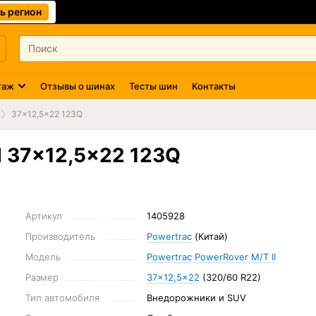
ь регион
таж
Отзывы о шинах
Тесты шин
Контакты
37x12,5x22 123Q
I 37x12,5x22 123Q
Артикул
1405928
Производитель
Powertrac
(Китай)
Модель
Powertrac PowerRover M/T II
Размер
37x12,5x22
(320/60 R22)
Тип автомобиля
Внедорожники и SUV