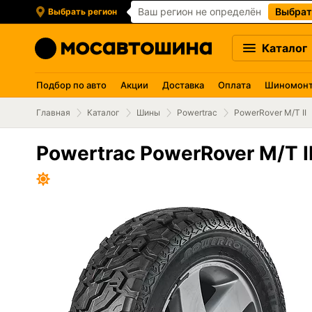
Ваш регион не определён
Выбрат
Выбрать регион
Каталог
Подбор по авто
Акции
Доставка
Оплата
Шиномон
Главная
Каталог
Шины
Powertrac
PowerRover M/T II
Powertrac PowerRover M/T I