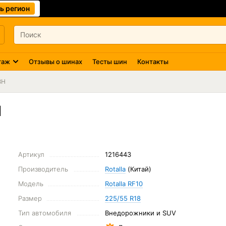
ь регион
таж
Отзывы о шинах
Тесты шин
Контакты
8H
H
Артикул
1216443
Производитель
Rotalla
(Китай)
Модель
Rotalla RF10
Размер
225/55 R18
Тип автомобиля
Внедорожники и SUV