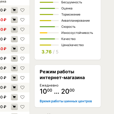
ена
Бесшумность
Оценка
00
₽
Торможение
40
₽
Аквапланирование
Скорость
10
₽
Износоустойчивость
70
₽
Качество
Цена/качество
40
₽
3.76
/ 5
60
₽
00
₽
Режим работы
интернет-магазина
40
₽
Ежедневно
90
₽
10
… 20
00
00
50
₽
Время работы шинных центров
00
₽