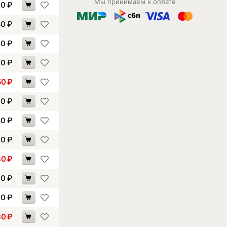
Мы принимаем к оплате
20
₽
80
₽
90
₽
90
₽
50
₽
30
₽
60
₽
30
₽
80
₽
30
₽
70
₽
30
₽