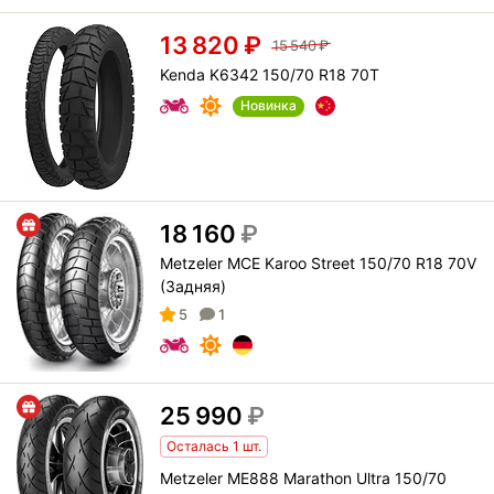
13 820
₽
15 540
₽
Kenda K6342 150/70 R18 70T
Новинка
18 160
₽
Metzeler MCE Karoo Street 150/70 R18 70V
(Задняя)
5
1
25 990
₽
Осталась 1 шт.
Metzeler ME888 Marathon Ultra 150/70