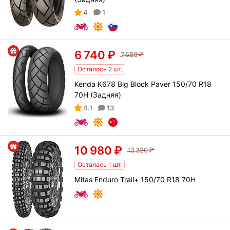
4
1
6 740
₽
7 580
₽
Осталось 2 шт.
Kenda K678 Big Block Paver 150/70 R18
70H (Задняя)
4.1
13
10 980
₽
13 320
₽
Осталась 1 шт.
Mitas Enduro Trail+ 150/70 R18 70H