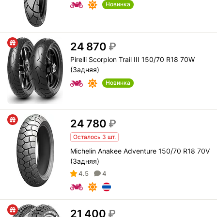
Новинка
24 870
₽
Pirelli Scorpion Trail III 150/70 R18 70W
(Задняя)
Новинка
24 780
₽
Осталось 3 шт.
Michelin Anakee Adventure 150/70 R18 70V
(Задняя)
4.5
4
21 400
₽