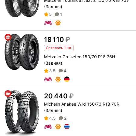
Metzeler Tourance Next 2 150/70 R18 70V
(Задняя)
5
1
18 110
₽
Осталась 1 шт.
Metzeler Cruisetec 150/70 R18 76H
(Задняя)
3.5
4
20 440
₽
Michelin Anakee Wild 150/70 R18 70R
(Задняя)
4.5
2