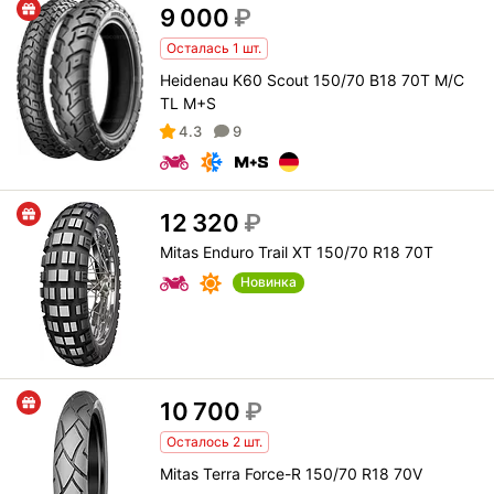
9 000
₽
Осталась 1 шт.
Heidenau K60 Scout 150/70 B18 70T M/C
TL M+S
4.3
9
12 320
₽
Mitas Enduro Trail XT 150/70 R18 70T
Новинка
10 700
₽
Осталось 2 шт.
Mitas Terra Force-R 150/70 R18 70V