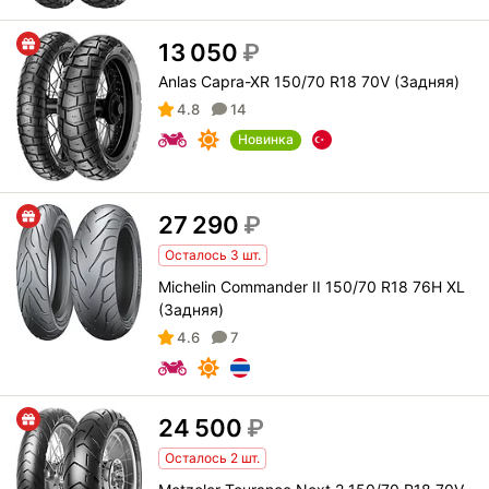
13 050
₽
Anlas Capra-XR 150/70 R18 70V (Задняя)
4.8
14
Новинка
27 290
₽
Осталось 3 шт.
Michelin Commander II 150/70 R18 76H XL
(Задняя)
4.6
7
24 500
₽
Осталось 2 шт.