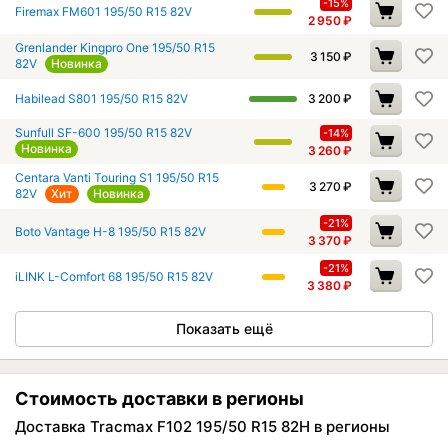
-15%
Firemax FM601 195/50 R15 82V
2 950
₽
Grenlander Kingpro One 195/50 R15
3 150
₽
82V
Новинка
Habilead S801 195/50 R15 82V
3 200
₽
Sunfull SF-600 195/50 R15 82V
-14%
Новинка
3 260
₽
Centara Vanti Touring S1 195/50 R15
3 270
₽
82V
Хит
Новинка
-21%
Boto Vantage H-8 195/50 R15 82V
3 370
₽
-21%
iLINK L-Comfort 68 195/50 R15 82V
3 380
₽
Показать ещё
Стоимость доставки в регионы
Доставка Tracmax F102 195/50 R15 82H в регионы