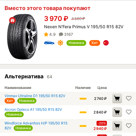
Вместо этого товара покупают
3 970
₽
4 560
₽
Nexen N'Fera Primus V 195/50 R15 82V
4.9
3167
Новинка
Хит
Альтернатива
64
Наименование
Наличие
Цена
Vinmax Ultraline D1 195/50 R15 82V
2 740
₽
Хит
Новинка
Arcron Opteco A1 195/50 R15 82V
2 840
₽
Новинка
Windforce Advanfors H/P 195/50 R15
-20%
82V
Новинка
2 940
₽