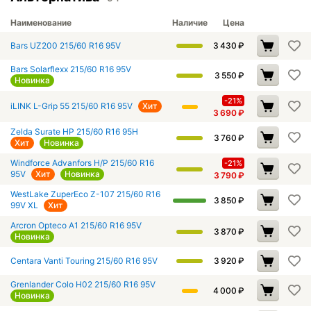
Наименование
Наличие
Цена
Bars UZ200 215/60 R16 95V
3 430
₽
Bars Solarflexx 215/60 R16 95V
3 550
₽
Новинка
-21%
iLINK L-Grip 55 215/60 R16 95V
Хит
3 690
₽
Zelda Surate HP 215/60 R16 95H
3 760
₽
Хит
Новинка
Windforce Advanfors H/P 215/60 R16
-21%
95V
Хит
Новинка
3 790
₽
WestLake ZuperEco Z-107 215/60 R16
3 850
₽
99V XL
Хит
Arcron Opteco A1 215/60 R16 95V
3 870
₽
Новинка
Centara Vanti Touring 215/60 R16 95V
3 920
₽
Grenlander Colo H02 215/60 R16 95V
4 000
₽
Новинка