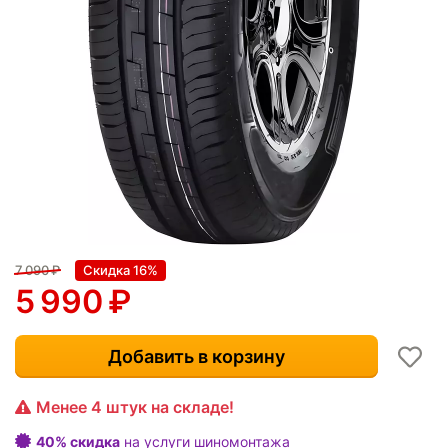
7 090
₽
Скидка 16%
5 990
₽
Добавить в корзину
Менее 4 штук на складе!
40% скидка
на услуги шиномонтажа