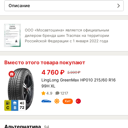
Описание
ООО «Мосавтошина» является официальным
дилером бренда шин Tracmax на территории
Российской Федерации с 1 января 2022 года
Вместо этого товара покупают
4 760
₽
5 990
₽
LingLong GreenMax HP010 215/60 R16
99H XL
4.9
1217
Хит
C
B
72
Альтернатива
94