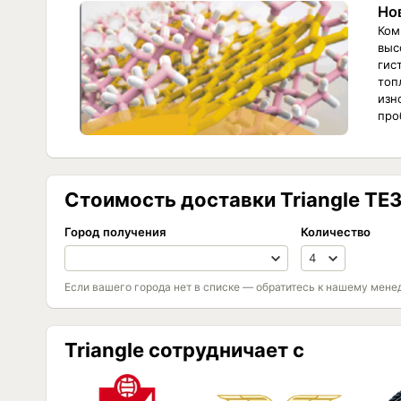
Но
Ком
выс
гис
топ
изн
про
Стоимость доставки Triangle TE3
Город получения
Количество
Если вашего города нет в списке — обратитесь к нашему мене
Triangle сотрудничает с