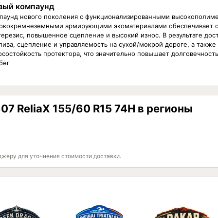
вый компаунд
паунд нового поколения с функционализированными высокополим
ококремнеземными армирующими экоматериалами обеспечивает с
терезис, повышенное сцепление и высокий износ. В результате дос
лива, сцепление и управляемость на сухой/мокрой дороге, а также
осостойкость протектора, что значительно повышает долговечност
бег
07 ReliaX 155/60 R15 74H в регионы
джеру для уточнения стоимости доставки.