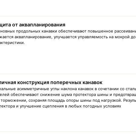
щита от аквапланирования
сновных продольных канавки обеспечивают повышенное рассеивани
жается аквапланирование, улучшается управляемость на мокрой д
актеристики.
личная конструкция поперечных канавок
кальные асимметричные углы наклона канавок в сочетании со стал
елей обеспечивают снижение шума протектора шины и предотвра
 торможении, сохраняя площадь опоры шины под нагрузкой. Резул
тектора и улучшение сцепления в любых погодных условиях