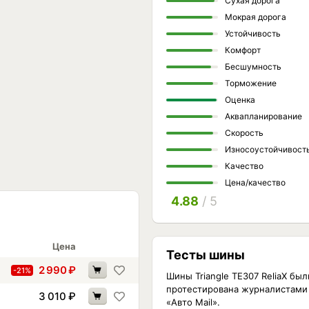
Сухая дорога
Мокрая дорога
Устойчивость
Комфорт
Бесшумность
Торможение
Оценка
Аквапланирование
Скорость
Износоустойчивост
Качество
Цена/качество
4.88
/ 5
Цена
Тесты шины
2 990
₽
-21%
Шины Triangle TE307 ReliaX был
протестирована журналистами
3 010
₽
«Авто Mail».