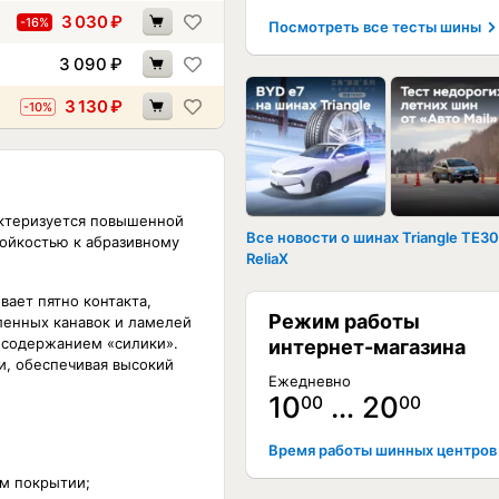
3 030
₽
-16%
Посмотреть все тесты шины
3 090
₽
3 130
₽
-10%
рактеризуется повышенной
Все новости о шинах Triangle TE3
тойкостью к абразивному
ReliaX
вает пятно контакта,
Режим работы
ленных канавок и ламелей
 содержанием «силики».
интернет-магазина
, обеспечивая высокий
Ежедневно
10
… 20
00
00
Время работы шинных центров
ом покрытии;