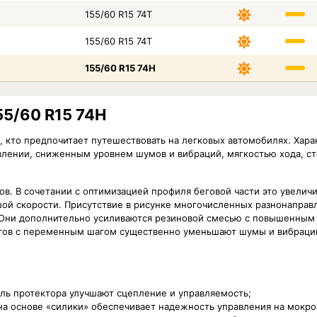
155/60 R15 74T
155/60 R15 74T
155/60 R15 74H
55/60 R15 74H
ех, кто предпочитает путешествовать на легковых автомобилях. Ха
влении, сниженным уровнем шумов и вибраций, мягкостью хода, с
в. В сочетании с оптимизацией профиля беговой части это увеличи
шой скорости. Присутствие в рисунке многочисленных разнонаправ
. Они дополнительно усиливаются резиновой смесью с повышенным
тов с переменным шагом существенно уменьшают шумы и вибрации
иль протектора улучшают сцепление и управляемость;
 на основе «силики» обеспечивает надежность управления на мокр