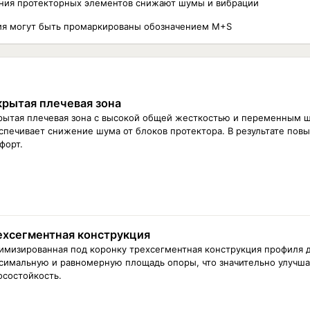
ния протекторных элементов снижают шумы и вибрации
ия могут быть промаркированы обозначением M+S
крытая плечевая зона
рытая плечевая зона с высокой общей жесткостью и переменным 
спечивает снижение шума от блоков протектора. В результате пов
форт.
ехсегментная конструкция
имизированная под коронку трехсегментная конструкция профиля 
симальную и равномерную площадь опоры, что значительно улучша
осостойкость.