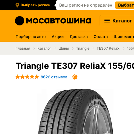
Ваш регион не определён
Выбрат
Выбрать регион
Каталог
Подбор по авто
Акции
Доставка
Оплата
Шиномон
Главная
Каталог
Шины
Triangle
TE307 ReliaX
155
Triangle TE307 ReliaX 155/6
8626 отзывов