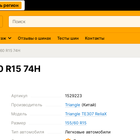
ь регион
таж
Отзывы о шинах
Тесты шин
Контакты
/60 R15 74H
0 R15 74H
Артикул
1529223
Производитель
Triangle
(Китай)
Модель
Triangle TE307 ReliaX
Размер
155/60 R15
Тип автомобиля
Легковые автомобили