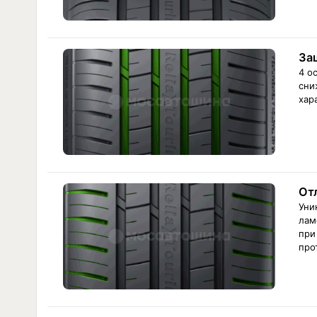
За
4 о
сни
хар
От
Уни
лам
при
про