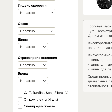
Индекс скорости
Сезон
Торговая марк
Tyre. Несмотр
Одним из пока
Шипы
Высокоразвит
наличие ряда 
Выпускаемые 
Страна происхождения
- шины для ле
- шины для вн
- шины для ле
Бренд
Среди преимущ
длительный п
стабильность 
C/LT, Runflat, Seal, Silent
От комплекта (4 шт.)
Спецпредложение