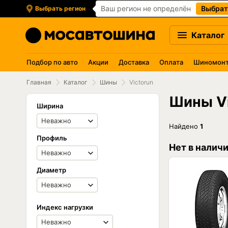
Ваш регион не определён
Выбрат
Выбрать регион
Каталог
Подбор по авто
Акции
Доставка
Оплата
Шиномон
Главная
Каталог
Шины
Victorun
Шины Vi
Ширина
Найдено
1
Профиль
Нет в налич
Диаметр
Индекс нагрузки