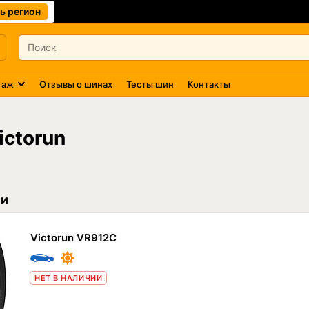
ь регион
таж
Отзывы о шинах
Тесты шин
Контакты
ctorun
ии
Victorun VR912C
НЕТ В НАЛИЧИИ