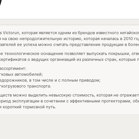
а Victorun, которая является одним из брендов известного китайск
я на свою непродолжительную историю, которая началась в 2010 го
зателей ее успеха можно считать представление продукции в более,
ое технологическое оснащение позволяет выпускать покрышки, от
сертификатов о ведущих организаций из различных стран, которые
ассортимент:
гковых автомобилей;
едорожников, в том числе и с полным приводом;
гкогрузового транспорта.
еств можно выделить невысокую стоимость, которая не отражаетс
ериод эксплуатации в сочетании с эффективными протекторами, о
и короткий тормозной путь.