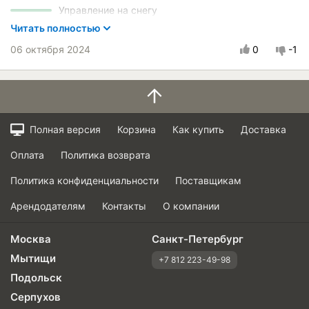
Управление на снегу
Управление на льду
Читать полностью
Курсовая устойчивость
06 октября 2024
0
-1
Комфорт при движении
Бесшумность в движении
Эффективность торможения
Стойкость к аквапланированию
Полная версия
Корзина
Как купить
Доставка
Скоростные характеристики
Износоустойчивость
Оплата
Политика возврата
Качество изготовления
Политика конфиденциальности
Поставщикам
Оправданность цены
Арендодателям
Контакты
О компании
Москва
Санкт-Петербург
Мытищи
+7 812 223-49-98
Подольск
Серпухов