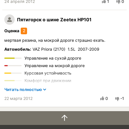
Управление на сухой дороге
24 апреля 2012
1
0
Управление на мокрой дороге
Курсовая устойчивость
Пятигорск
о шине Zeetex HP101
Комфорт при движении
Бесшумность в движении
2
Оценка
Эффективность торможения
мертвая резина, на мокрой дороге страшно ехать.
Стойкость к аквапланированию
Автомобиль:
VAZ Priora (2170) 1.5L 2007-2009
Скоростные характеристики
Управление на сухой дороге
Износоустойчивость
Управление на мокрой дороге
Качество изготовления
Курсовая устойчивость
Оправданность цены
Комфорт при движении
Бесшумность в движении
Читать полностью
Эффективность торможения
22 марта 2012
0
-1
Стойкость к аквапланированию
Скоростные характеристики
Износоустойчивость
Качество изготовления