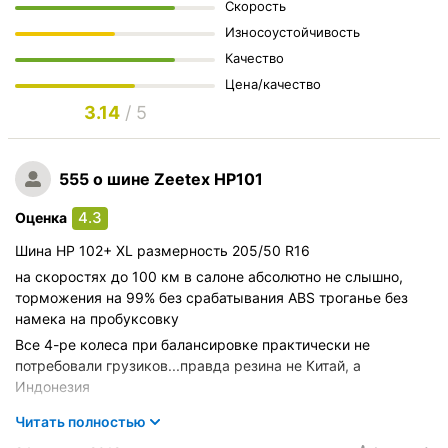
Скорость
Износоустойчивость
Качество
Цена/качество
3.14
/ 5
555
о шине Zeetex HP101
4.3
Оценка
Шина HP 102+ XL размерность 205/50 R16
на скоростях до 100 км в салоне абсолютно не слышно,
торможения на 99% без срабатывания ABS троганье без
намека на пробуксовку
Все 4-ре колеса при балансировке практически не
потребовали грузиков...правда резина не Китай, а
Индонезия
Автомобиль:
Daewoo Lacetti 1,6L 2004-2007
Читать полностью