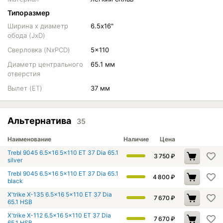
Типоразмер
Ширина х диаметр
6.5х16"
обода (JxD)
Сверловка (NxPCD)
5x110
Диаметр центрального
65.1 мм
отверстия
Вылет (ET)
37 мм
Альтернатива
35
Наименование
Наличие
Цена
Trebl 9045 6.5x16 5x110 ET 37 Dia 65.1
3 750
₽
silver
Trebl 9045 6.5x16 5x110 ET 37 Dia 65.1
4 800
₽
black
X'trike X-135 6.5x16 5x110 ET 37 Dia
7 670
₽
65.1 HSB
X'trike X-112 6.5x16 5x110 ET 37 Dia
7 670
₽
65.1 HSB