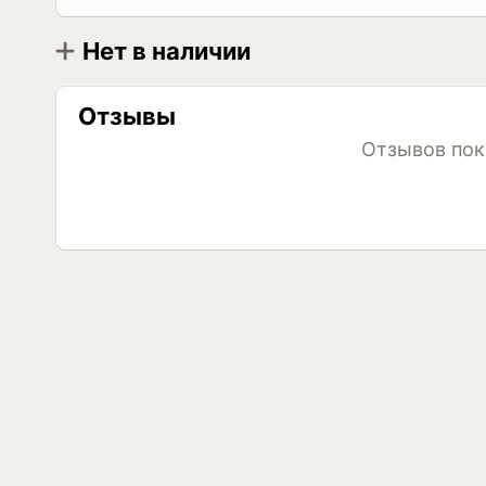
Нет в наличии
Диаметр
Размер
Khomen Wheels KHW1402 (Vaz/Datsun) 5.5x14 
R14
Отзывы
Khomen Wheels KHW1402 (Vaz/Datsun) 5.5x14 4
Khomen Wheels KHW1402 (Vaz/Datsun) 5.5x14 
Отзывов пок