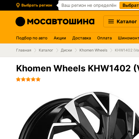
Ваш регион не определён
Выбрат
Выбрать регион
Каталог
Подбор по авто
Акции
Доставка
Оплата
Шиномон
Главная
Каталог
Диски
Khomen Wheels
KHW1402 (Va
Khomen Wheels KHW1402 (V