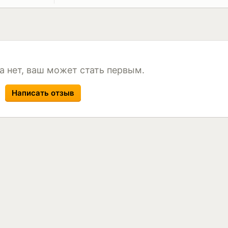
4x98 ET 35 Dia 58.5 Black-FP
Н
x98 ET 35 Dia 58.5 F-Silver
Н
4x98 ET 35 Dia 58.5 Gray
Н
а нет, ваш может стать первым.
Написать отзыв