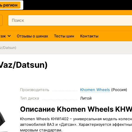
ь регион
таж
Отзывы о шинах
Тесты шин
Контакты
z/Datsun)
az/Datsun)
Производитель
Khomen Wheels
(Россия)
Тип диска
Литой
Описание Khomen Wheels KHW
Khomen Wheels KHW1402 – универсальная модель колесно
автомобилей ВАЗ и «Датсан». Характеризуется эффектн
мировым стандартам.