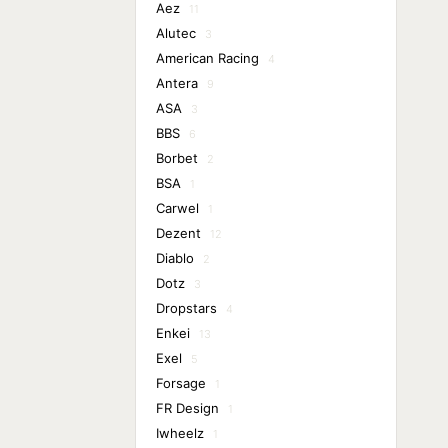
Aez
11
Alutec
3
American Racing
4
Antera
9
ASA
3
BBS
6
Borbet
2
BSA
1
Carwel
1
Dezent
12
Diablo
2
Dotz
3
Dropstars
4
Enkei
13
Exel
5
Forsage
1
FR Design
1
Iwheelz
1