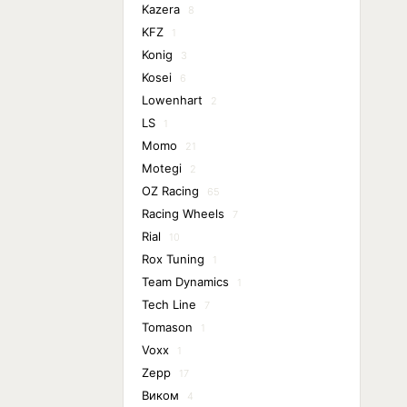
Kazera
8
KFZ
1
Konig
3
Kosei
6
Lowenhart
2
LS
1
Momo
21
Motegi
2
OZ Racing
65
Racing Wheels
7
Rial
10
Rox Tuning
1
Team Dynamics
1
Tech Line
7
Tomason
1
Voxx
1
Zepp
17
Виком
4