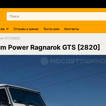
таж
Отзывы о шинах
Тесты шин
Контакты
ok GTS [2820]
 Power Ragnarok GTS [2820]