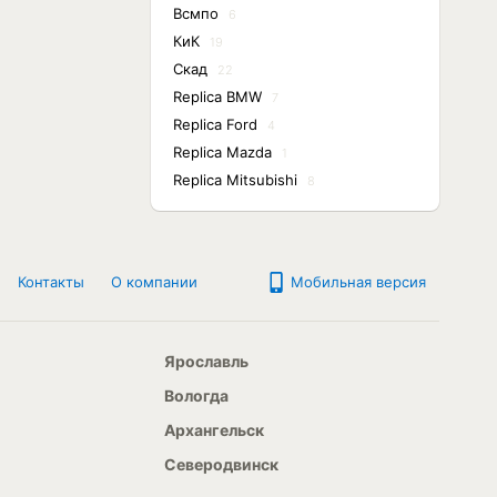
Всмпо
6
КиК
19
Скад
22
Replica BMW
7
Replica Ford
4
Replica Mazda
1
Replica Mitsubishi
8
Контакты
О компании
Мобильная версия
Ярославль
Вологда
Архангельск
Северодвинск