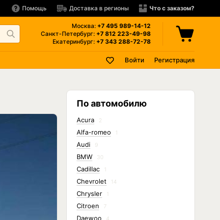
Помощь
Доставка в регионы
Что с заказом?
Москва:
+7 495
989-14-12
Санкт-Петербург:
+7 812
223-49-98
Екатеринбург:
+7 343
288-72-78
Войти
Регистрация
По автомобилю
Acura
2
Alfa-romeo
1
Audi
9
BMW
30
Cadillac
1
Chevrolet
14
Chrysler
1
Citroen
7
Daewoo
4