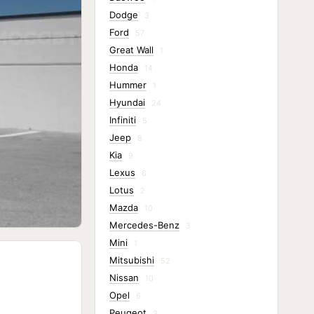
Dodge
3
Ford
57
Great Wall
1
Honda
14
Hummer
1
Hyundai
24
Infiniti
5
Jeep
8
Kia
9
Lexus
6
Lotus
2
Mazda
10
Mercedes-Benz
3
Mini
1
Mitsubishi
52
Nissan
10
Opel
6
Peugeot
3