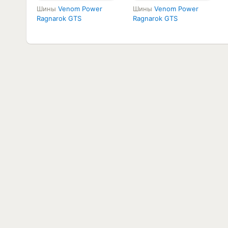
Шины
Venom Power
Шины
Venom Power
Ragnarok GTS
Ragnarok GTS