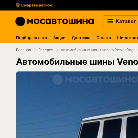
Выбрать регион
Каталог
Подбор по авто
Акции
Доставка
Оплата
Шиномон
Главная
Галерея
Автомобильные шины Venom Power Ragnar
Автомобильные шины Venom