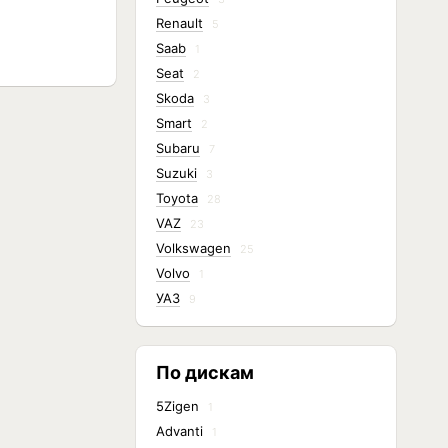
Renault
5
Saab
1
Seat
2
Skoda
3
Smart
2
Subaru
7
Suzuki
3
Toyota
28
VAZ
23
Volkswagen
25
Volvo
1
УАЗ
9
По дискам
5Zigen
1
Advanti
1