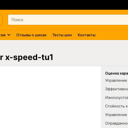
таж
Отзывы о шинах
Тесты шин
Контакты
r x-speed-tu1
Оценка хар
Управление 
Эффективно
Износоусто
Стойкость 
Управление
Оправданно