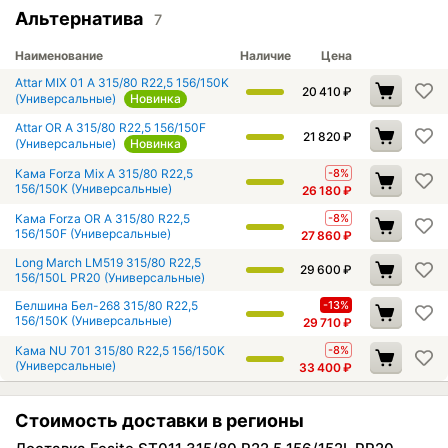
Альтернатива
7
Наименование
Наличие
Цена
Attar MIX 01 A 315/80 R22,5 156/150K
20 410
₽
(Универсальные)
Новинка
Attar OR A 315/80 R22,5 156/150F
21 820
₽
(Универсальные)
Новинка
Кама Forza Mix A 315/80 R22,5
-8%
156/150K (Универсальные)
26 180
₽
Кама Forza OR A 315/80 R22,5
-8%
156/150F (Универсальные)
27 860
₽
Long March LM519 315/80 R22,5
29 600
₽
156/150L PR20 (Универсальные)
Белшина Бел-268 315/80 R22,5
-13%
156/150K (Универсальные)
29 710
₽
Кама NU 701 315/80 R22,5 156/150K
-8%
(Универсальные)
33 400
₽
Стоимость доставки в регионы